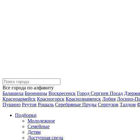
Все города по алфавиту
Балашиха
Бронницы
Воскресенск
Город Сергиев Посад
Дзерж
Красноармейск
Красногорск
Краснознаменск
Лобня
Лосино-П
Пущино
Реутов
Рошаль
Серебряные Пруды
Серпухов
Талдом
Ф
Подборки
Молодежное
Семейные
Детям
Доступная среда