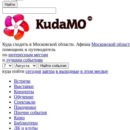
Найти
Куда сходить в Московской области. Афиша
Московской облас
помощник и путеводитель
по
интересным местам
и
лучшим событиям
куда пойти
сегодня
завтра
в выходные
в этом месяце
Встречи
Выставки
Концерты
Обучение
Спектакли
Праздники
Прочие события
Кино
Библиотеки
ДК и клубы