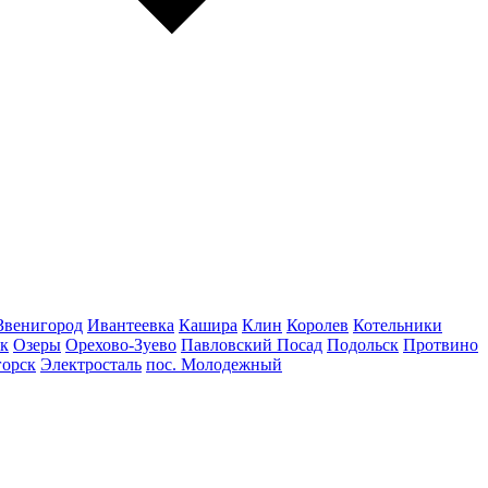
Звенигород
Ивантеевка
Кашира
Клин
Королев
Котельники
к
Озеры
Орехово-Зуево
Павловский Посад
Подольск
Протвино
горск
Электросталь
пос. Молодежный