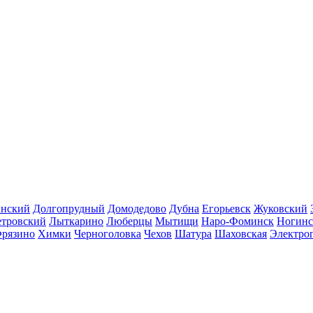
инский
Долгопрудный
Домодедово
Дубна
Егорьевск
Жуковский
етровский
Лыткарино
Люберцы
Мытищи
Наро-Фоминск
Ногинс
рязино
Химки
Черноголовка
Чехов
Шатура
Шаховская
Электро