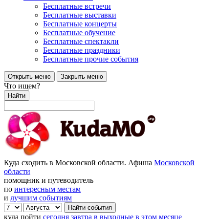
Бесплатные встречи
Бесплатные выставки
Бесплатные концерты
Бесплатные обучение
Бесплатные спектакли
Бесплатные праздники
Бесплатные прочие события
Открыть меню
Закрыть меню
Что ищем?
Найти
Куда сходить в Московской области. Афиша
Московской
области
помощник и путеводитель
по
интересным местам
и
лучшим событиям
куда пойти
сегодня
завтра
в выходные
в этом месяце