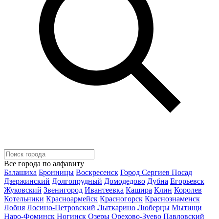
Все города по алфавиту
Балашиха
Бронницы
Воскресенск
Город Сергиев Посад
Дзержинский
Долгопрудный
Домодедово
Дубна
Егорьевск
Жуковский
Звенигород
Ивантеевка
Кашира
Клин
Королев
Котельники
Красноармейск
Красногорск
Краснознаменск
Лобня
Лосино-Петровский
Лыткарино
Люберцы
Мытищи
Наро-Фоминск
Ногинск
Озеры
Орехово-Зуево
Павловский