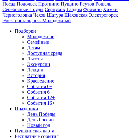
Посад
Подольск
Протвино
Пущино
Реутов
Рошаль
Серебряные Пруды
Серпухов
Талдом
Фрязино
Химки
Черноголовка
Чехов
Шатура
Шаховская
Электрогорск
Электросталь
пос. Молодежный
Подборки
Молодежное
Семейные
Детям
Доступная среда
Льготы
Экскурсии
Лекции
История
Краеведение
События 0+
События 6+
События 12+
События 16+
Праздники
День Победы
День России
Новый год
Пушкинская карта
Бесплатные события