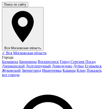
Поиск по сайту
Вся Московская область
✓
Вся Московская область
Города
Балашиха
Бронницы
Воскресенск
Город Сергиев Посад
Дзержинский
Долгопрудный
Домодедово
Дубна
Егорьевск
Жуковский
Звенигород
Ивантеевка
Кашира
Клин
Показать
все города