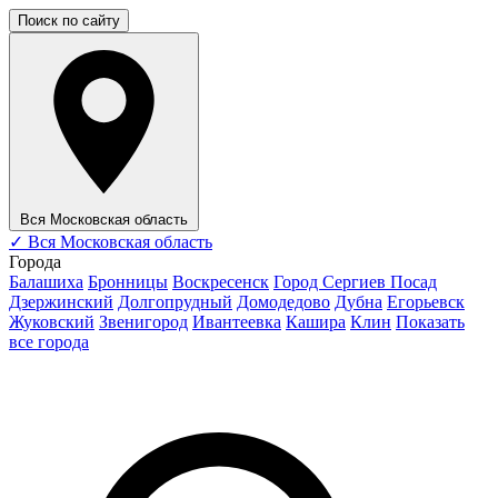
Поиск по сайту
Вся Московская область
✓
Вся Московская область
Города
Балашиха
Бронницы
Воскресенск
Город Сергиев Посад
Дзержинский
Долгопрудный
Домодедово
Дубна
Егорьевск
Жуковский
Звенигород
Ивантеевка
Кашира
Клин
Показать
все города