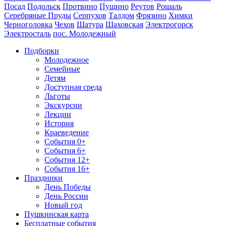
Посад
Подольск
Протвино
Пущино
Реутов
Рошаль
Серебряные Пруды
Серпухов
Талдом
Фрязино
Химки
Черноголовка
Чехов
Шатура
Шаховская
Электрогорск
Электросталь
пос. Молодежный
Подборки
Молодежное
Семейные
Детям
Доступная среда
Льготы
Экскурсии
Лекции
История
Краеведение
События 0+
События 6+
События 12+
События 16+
Праздники
День Победы
День России
Новый год
Пушкинская карта
Бесплатные события