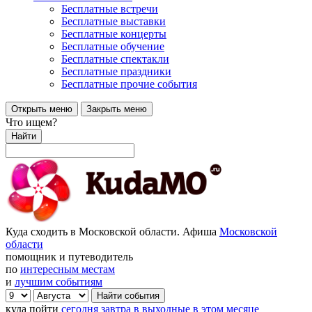
Бесплатные встречи
Бесплатные выставки
Бесплатные концерты
Бесплатные обучение
Бесплатные спектакли
Бесплатные праздники
Бесплатные прочие события
Открыть меню
Закрыть меню
Что ищем?
Найти
Куда сходить в Московской области. Афиша
Московской
области
помощник и путеводитель
по
интересным местам
и
лучшим событиям
куда пойти
сегодня
завтра
в выходные
в этом месяце