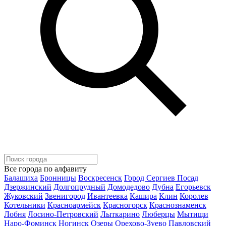
Все города по алфавиту
Балашиха
Бронницы
Воскресенск
Город Сергиев Посад
Дзержинский
Долгопрудный
Домодедово
Дубна
Егорьевск
Жуковский
Звенигород
Ивантеевка
Кашира
Клин
Королев
Котельники
Красноармейск
Красногорск
Краснознаменск
Лобня
Лосино-Петровский
Лыткарино
Люберцы
Мытищи
Наро-Фоминск
Ногинск
Озеры
Орехово-Зуево
Павловский