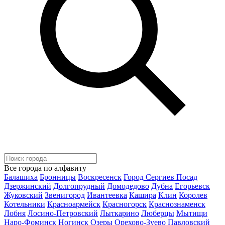
Все города по алфавиту
Балашиха
Бронницы
Воскресенск
Город Сергиев Посад
Дзержинский
Долгопрудный
Домодедово
Дубна
Егорьевск
Жуковский
Звенигород
Ивантеевка
Кашира
Клин
Королев
Котельники
Красноармейск
Красногорск
Краснознаменск
Лобня
Лосино-Петровский
Лыткарино
Люберцы
Мытищи
Наро-Фоминск
Ногинск
Озеры
Орехово-Зуево
Павловский