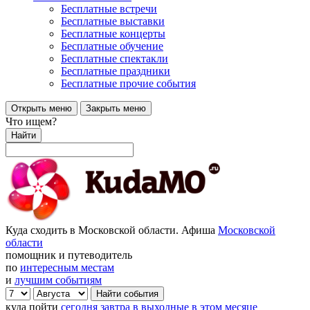
Бесплатные встречи
Бесплатные выставки
Бесплатные концерты
Бесплатные обучение
Бесплатные спектакли
Бесплатные праздники
Бесплатные прочие события
Открыть меню
Закрыть меню
Что ищем?
Найти
Куда сходить в Московской области. Афиша
Московской
области
помощник и путеводитель
по
интересным местам
и
лучшим событиям
куда пойти
сегодня
завтра
в выходные
в этом месяце