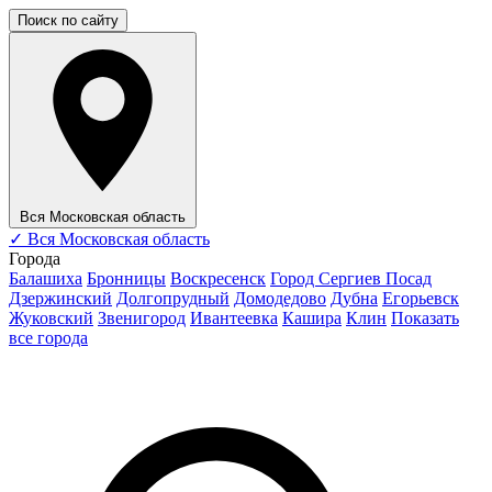
Поиск по сайту
Вся Московская область
✓
Вся Московская область
Города
Балашиха
Бронницы
Воскресенск
Город Сергиев Посад
Дзержинский
Долгопрудный
Домодедово
Дубна
Егорьевск
Жуковский
Звенигород
Ивантеевка
Кашира
Клин
Показать
все города