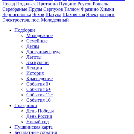
Посад
Подольск
Протвино
Пущино
Реутов
Рошаль
Серебряные Пруды
Серпухов
Талдом
Фрязино
Химки
Черноголовка
Чехов
Шатура
Шаховская
Электрогорск
Электросталь
пос. Молодежный
Подборки
Молодежное
Семейные
Детям
Доступная среда
Льготы
Экскурсии
Лекции
История
Краеведение
События 0+
События 6+
События 12+
События 16+
Праздники
День Победы
День России
Новый год
Пушкинская карта
Бесплатные события