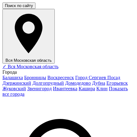
Поиск по сайту
Вся Московская область
✓
Вся Московская область
Города
Балашиха
Бронницы
Воскресенск
Город Сергиев Посад
Дзержинский
Долгопрудный
Домодедово
Дубна
Егорьевск
Жуковский
Звенигород
Ивантеевка
Кашира
Клин
Показать
все города