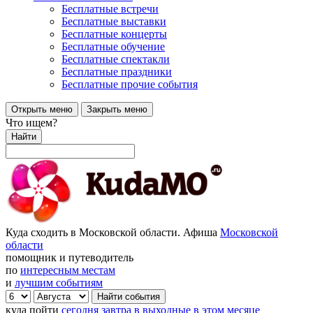
Бесплатные встречи
Бесплатные выставки
Бесплатные концерты
Бесплатные обучение
Бесплатные спектакли
Бесплатные праздники
Бесплатные прочие события
Открыть меню
Закрыть меню
Что ищем?
Найти
Куда сходить в Московской области. Афиша
Московской
области
помощник и путеводитель
по
интересным местам
и
лучшим событиям
куда пойти
сегодня
завтра
в выходные
в этом месяце