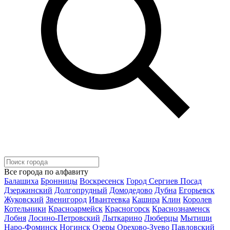
Все города по алфавиту
Балашиха
Бронницы
Воскресенск
Город Сергиев Посад
Дзержинский
Долгопрудный
Домодедово
Дубна
Егорьевск
Жуковский
Звенигород
Ивантеевка
Кашира
Клин
Королев
Котельники
Красноармейск
Красногорск
Краснознаменск
Лобня
Лосино-Петровский
Лыткарино
Люберцы
Мытищи
Наро-Фоминск
Ногинск
Озеры
Орехово-Зуево
Павловский