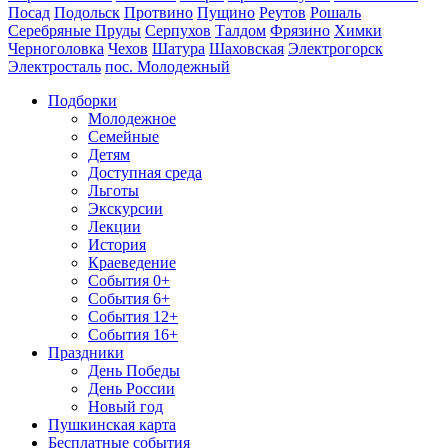
Посад
Подольск
Протвино
Пущино
Реутов
Рошаль
Серебряные Пруды
Серпухов
Талдом
Фрязино
Химки
Черноголовка
Чехов
Шатура
Шаховская
Электрогорск
Электросталь
пос. Молодежный
Подборки
Молодежное
Семейные
Детям
Доступная среда
Льготы
Экскурсии
Лекции
История
Краеведение
События 0+
События 6+
События 12+
События 16+
Праздники
День Победы
День России
Новый год
Пушкинская карта
Бесплатные события