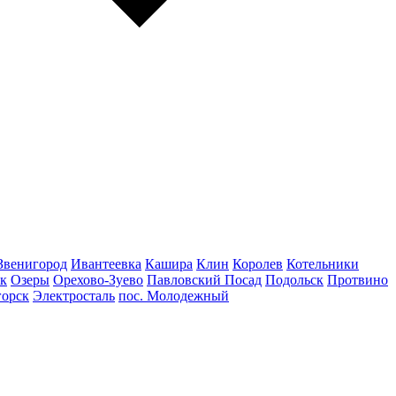
Звенигород
Ивантеевка
Кашира
Клин
Королев
Котельники
к
Озеры
Орехово-Зуево
Павловский Посад
Подольск
Протвино
горск
Электросталь
пос. Молодежный