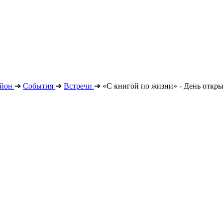
айон
➔
События
➔
Встречи
➔
«С книгой по жизни» - День откр