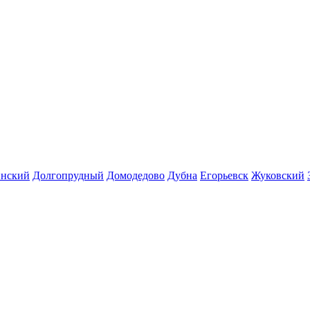
инский
Долгопрудный
Домодедово
Дубна
Егорьевск
Жуковский