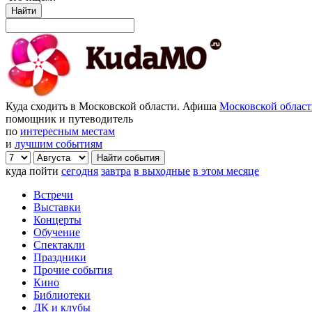
Найти
Куда сходить в Московской области. Афиша
Московской облас
помощник и путеводитель
по
интересным местам
и
лучшим событиям
куда пойти
сегодня
завтра
в выходные
в этом месяце
Встречи
Выставки
Концерты
Обучение
Спектакли
Праздники
Прочие события
Кино
Библиотеки
ДК и клубы