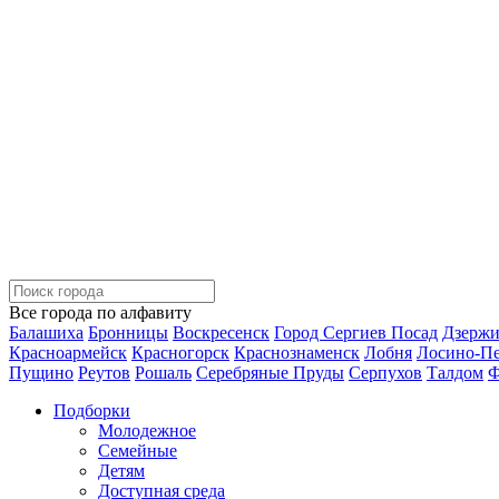
Все города по алфавиту
Балашиха
Бронницы
Воскресенск
Город Сергиев Посад
Дзерж
Красноармейск
Красногорск
Краснознаменск
Лобня
Лосино-П
Пущино
Реутов
Рошаль
Серебряные Пруды
Серпухов
Талдом
Ф
Подборки
Молодежное
Семейные
Детям
Доступная среда