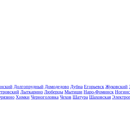
инский
Долгопрудный
Домодедово
Дубна
Егорьевск
Жуковский
етровский
Лыткарино
Люберцы
Мытищи
Наро-Фоминск
Ногинс
рязино
Химки
Черноголовка
Чехов
Шатура
Шаховская
Электро