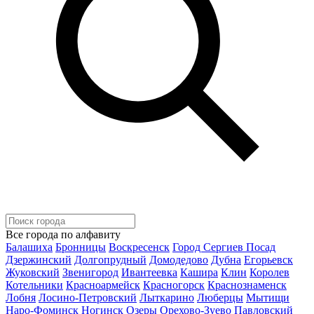
Все города по алфавиту
Балашиха
Бронницы
Воскресенск
Город Сергиев Посад
Дзержинский
Долгопрудный
Домодедово
Дубна
Егорьевск
Жуковский
Звенигород
Ивантеевка
Кашира
Клин
Королев
Котельники
Красноармейск
Красногорск
Краснознаменск
Лобня
Лосино-Петровский
Лыткарино
Люберцы
Мытищи
Наро-Фоминск
Ногинск
Озеры
Орехово-Зуево
Павловский