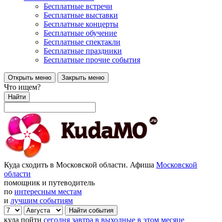
Бесплатные встречи
Бесплатные выставки
Бесплатные концерты
Бесплатные обучение
Бесплатные спектакли
Бесплатные праздники
Бесплатные прочие события
Открыть меню
Закрыть меню
Что ищем?
Найти
Куда сходить в Московской области. Афиша
Московской
области
помощник и путеводитель
по
интересным местам
и
лучшим событиям
куда пойти
сегодня
завтра
в выходные
в этом месяце