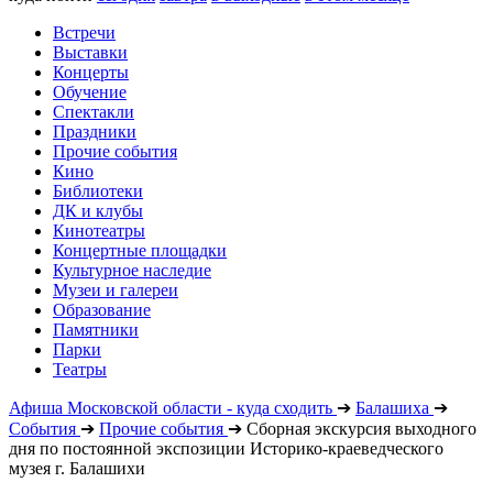
Встречи
Выставки
Концерты
Обучение
Спектакли
Праздники
Прочие события
Кино
Библиотеки
ДК и клубы
Кинотеатры
Концертные площадки
Культурное наследие
Музеи и галереи
Образование
Памятники
Парки
Театры
Афиша Московской области - куда сходить
➔
Балашиха
➔
События
➔
Прочие события
➔
Сборная экскурсия выходного
дня по постоянной экспозиции Историко-краеведческого
музея г. Балашихи