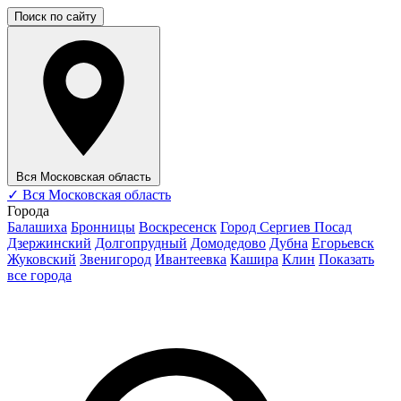
Поиск по сайту
Вся Московская область
✓
Вся Московская область
Города
Балашиха
Бронницы
Воскресенск
Город Сергиев Посад
Дзержинский
Долгопрудный
Домодедово
Дубна
Егорьевск
Жуковский
Звенигород
Ивантеевка
Кашира
Клин
Показать
все города