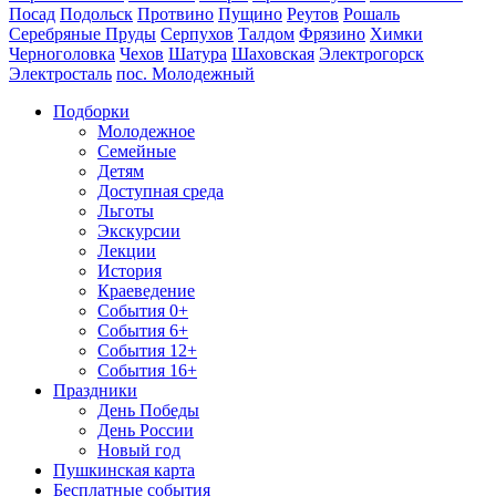
Посад
Подольск
Протвино
Пущино
Реутов
Рошаль
Серебряные Пруды
Серпухов
Талдом
Фрязино
Химки
Черноголовка
Чехов
Шатура
Шаховская
Электрогорск
Электросталь
пос. Молодежный
Подборки
Молодежное
Семейные
Детям
Доступная среда
Льготы
Экскурсии
Лекции
История
Краеведение
События 0+
События 6+
События 12+
События 16+
Праздники
День Победы
День России
Новый год
Пушкинская карта
Бесплатные события