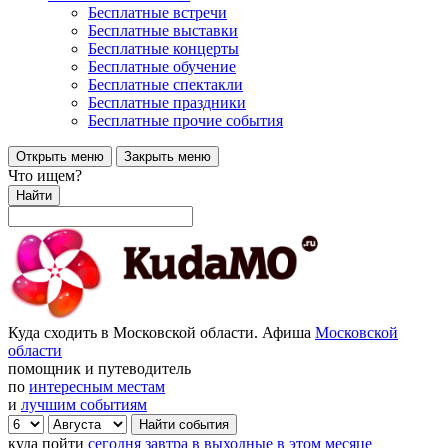
Бесплатные встречи
Бесплатные выставки
Бесплатные концерты
Бесплатные обучение
Бесплатные спектакли
Бесплатные праздники
Бесплатные прочие события
Открыть меню
Закрыть меню
Что ищем?
Найти
Куда сходить в Московской области. Афиша
Московской
области
помощник и путеводитель
по
интересным местам
и
лучшим событиям
куда пойти
сегодня
завтра
в выходные
в этом месяце