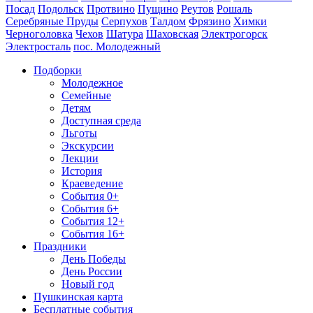
Посад
Подольск
Протвино
Пущино
Реутов
Рошаль
Серебряные Пруды
Серпухов
Талдом
Фрязино
Химки
Черноголовка
Чехов
Шатура
Шаховская
Электрогорск
Электросталь
пос. Молодежный
Подборки
Молодежное
Семейные
Детям
Доступная среда
Льготы
Экскурсии
Лекции
История
Краеведение
События 0+
События 6+
События 12+
События 16+
Праздники
День Победы
День России
Новый год
Пушкинская карта
Бесплатные события