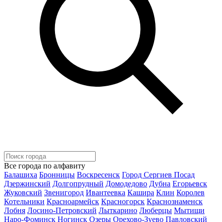
Все города по алфавиту
Балашиха
Бронницы
Воскресенск
Город Сергиев Посад
Дзержинский
Долгопрудный
Домодедово
Дубна
Егорьевск
Жуковский
Звенигород
Ивантеевка
Кашира
Клин
Королев
Котельники
Красноармейск
Красногорск
Краснознаменск
Лобня
Лосино-Петровский
Лыткарино
Люберцы
Мытищи
Наро-Фоминск
Ногинск
Озеры
Орехово-Зуево
Павловский