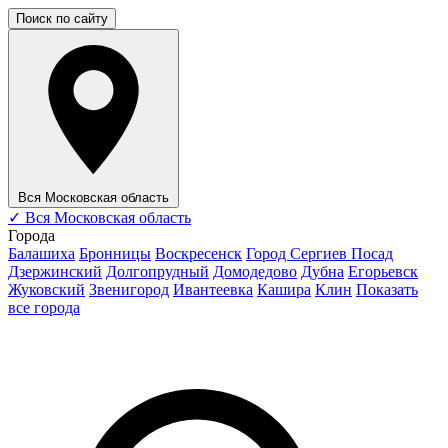
Поиск по сайту
Вся Московская область
✓
Вся Московская область
Города
Балашиха
Бронницы
Воскресенск
Город Сергиев Посад
Дзержинский
Долгопрудный
Домодедово
Дубна
Егорьевск
Жуковский
Звенигород
Ивантеевка
Кашира
Клин
Показать
все города