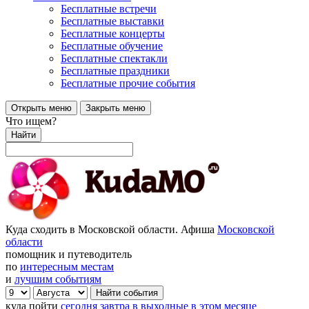
Бесплатные встречи
Бесплатные выставки
Бесплатные концерты
Бесплатные обучение
Бесплатные спектакли
Бесплатные праздники
Бесплатные прочие события
Открыть меню
Закрыть меню
Что ищем?
Найти
Куда сходить в Московской области. Афиша
Московской
области
помощник и путеводитель
по
интересным местам
и
лучшим событиям
куда пойти
сегодня
завтра
в выходные
в этом месяце