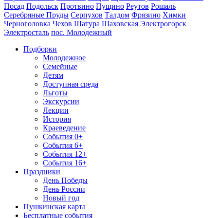
Посад
Подольск
Протвино
Пущино
Реутов
Рошаль
Серебряные Пруды
Серпухов
Талдом
Фрязино
Химки
Черноголовка
Чехов
Шатура
Шаховская
Электрогорск
Электросталь
пос. Молодежный
Подборки
Молодежное
Семейные
Детям
Доступная среда
Льготы
Экскурсии
Лекции
История
Краеведение
События 0+
События 6+
События 12+
События 16+
Праздники
День Победы
День России
Новый год
Пушкинская карта
Бесплатные события