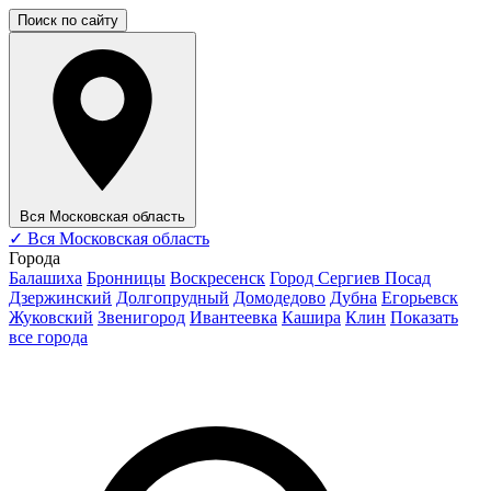
Поиск по сайту
Вся Московская область
✓
Вся Московская область
Города
Балашиха
Бронницы
Воскресенск
Город Сергиев Посад
Дзержинский
Долгопрудный
Домодедово
Дубна
Егорьевск
Жуковский
Звенигород
Ивантеевка
Кашира
Клин
Показать
все города