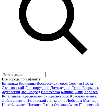
Все города по алфавиту
Балашиха
Бронницы
Воскресенск
Город Сергиев Посад
Дзержинский
Долгопрудный
Домодедово
Дубна
Егорьевск
Жуковский
Звенигород
Ивантеевка
Кашира
Клин
Королев
Котельники
Красноармейск
Красногорск
Краснознаменск
Лобня
Лосино-Петровский
Лыткарино
Люберцы
Мытищи
Наро-Фоминск
Ногинск
Озеры
Орехово-Зуево
Павловский