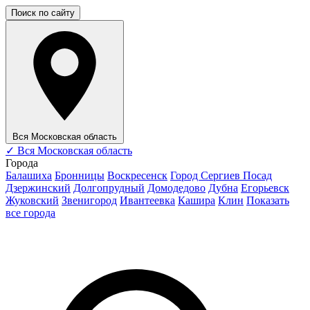
Поиск по сайту
Вся Московская область
✓
Вся Московская область
Города
Балашиха
Бронницы
Воскресенск
Город Сергиев Посад
Дзержинский
Долгопрудный
Домодедово
Дубна
Егорьевск
Жуковский
Звенигород
Ивантеевка
Кашира
Клин
Показать
все города