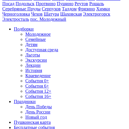
Посад
Подольск
Протвино
Пущино
Реутов
Рошаль
Серебряные Пруды
Серпухов
Талдом
Фрязино
Химки
Черноголовка
Чехов
Шатура
Шаховская
Электрогорск
Электросталь
пос. Молодежный
Подборки
Молодежное
Семейные
Детям
Доступная среда
Льготы
Экскурсии
Лекции
История
Краеведение
События 0+
События 6+
События 12+
События 16+
Праздники
День Победы
День России
Новый год
Пушкинская карта
Бесплатные события