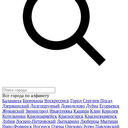
Все города по алфавиту
Балашиха
Бронницы
Воскресенск
Город Сергиев Посад
Дзержинский
Долгопрудный
Домодедово
Дубна
Егорьевск
Жуковский
Звенигород
Ивантеевка
Кашира
Клин
Королев
Котельники
Красноармейск
Красногорск
Краснознаменск
Лобня
Лосино-Петровский
Лыткарино
Люберцы
Мытищи
Наро-Фоминск
Ногинск
Озеры
Орехово-Зуево
Павловский