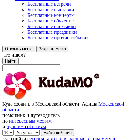
Бесплатные встречи
Бесплатные выставки
Бесплатные концерты
Бесплатные обучение
Бесплатные спектакли
Бесплатные праздники
Бесплатные прочие события
Открыть меню
Закрыть меню
Что ищем?
Найти
Куда сходить в Московской области. Афиша
Московской
области
помощник и путеводитель
по
интересным местам
и
лучшим событиям
куда пойти
сегодня
завтра
в выходные
в этом месяце