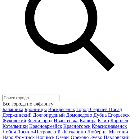
Все города по алфавиту
Балашиха
Бронницы
Воскресенск
Город Сергиев Посад
Дзержинский
Долгопрудный
Домодедово
Дубна
Егорьевск
Жуковский
Звенигород
Ивантеевка
Кашира
Клин
Королев
Котельники
Красноармейск
Красногорск
Краснознаменск
Лобня
Лосино-Петровский
Лыткарино
Люберцы
Мытищи
Наро-Фоминск
Ногинск
Озеры
Орехово-Зуево
Павловский