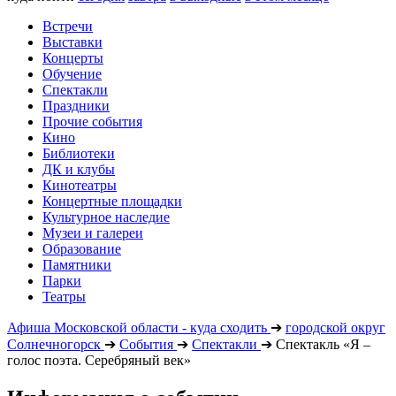
Встречи
Выставки
Концерты
Обучение
Спектакли
Праздники
Прочие события
Кино
Библиотеки
ДК и клубы
Кинотеатры
Концертные площадки
Культурное наследие
Музеи и галереи
Образование
Памятники
Парки
Театры
Афиша Московской области - куда сходить
➔
городской округ
Солнечногорск
➔
События
➔
Спектакли
➔
Спектакль «Я –
голос поэта. Серебряный век»