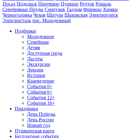
Посад
Подольск
Протвино
Пущино
Реутов
Рошаль
Серебряные Пруды
Серпухов
Талдом
Фрязино
Химки
Черноголовка
Чехов
Шатура
Шаховская
Электрогорск
Электросталь
пос. Молодежный
Подборки
Молодежное
Семейные
Детям
Доступная среда
Льготы
Экскурсии
Лекции
История
Краеведение
События 0+
События 6+
События 12+
События 16+
Праздники
День Победы
День России
Новый год
Пушкинская карта
Бесплатные события