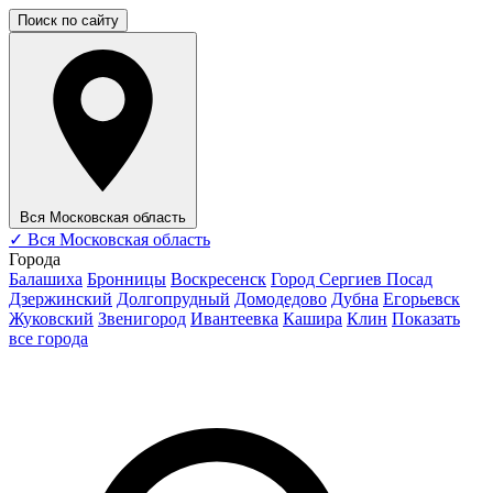
Поиск по сайту
Вся Московская область
✓
Вся Московская область
Города
Балашиха
Бронницы
Воскресенск
Город Сергиев Посад
Дзержинский
Долгопрудный
Домодедово
Дубна
Егорьевск
Жуковский
Звенигород
Ивантеевка
Кашира
Клин
Показать
все города