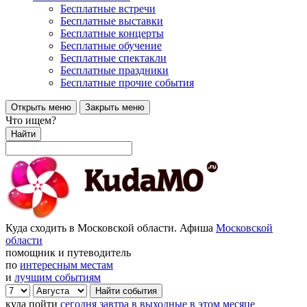
Бесплатные встречи
Бесплатные выставки
Бесплатные концерты
Бесплатные обучение
Бесплатные спектакли
Бесплатные праздники
Бесплатные прочие события
Открыть меню
Закрыть меню
Что ищем?
Найти
Куда сходить в Московской области. Афиша
Московской
области
помощник и путеводитель
по
интересным местам
и
лучшим событиям
куда пойти
сегодня
завтра
в выходные
в этом месяце