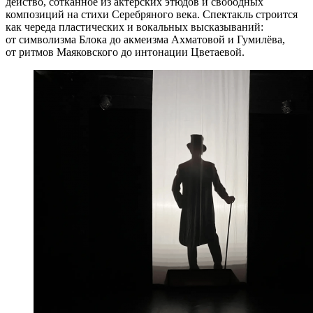
действо, сотканное из актёрских этюдов и свободных
композиций на стихи Серебряного века. Спектакль строится
как череда пластических и вокальных высказываний:
от символизма Блока до акмеизма Ахматовой и Гумилёва,
от ритмов Маяковского до интонации Цветаевой.