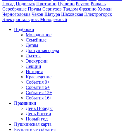
Посад
Подольск
Протвино
Пущино
Реутов
Рошаль
Серебряные Пруды
Серпухов
Талдом
Фрязино
Химки
Черноголовка
Чехов
Шатура
Шаховская
Электрогорск
Электросталь
пос. Молодежный
Подборки
Молодежное
Семейные
Детям
Доступная среда
Льготы
Экскурсии
Лекции
История
Краеведение
События 0+
События 6+
События 12+
События 16+
Праздники
День Победы
День России
Новый год
Пушкинская карта
Бесплатные события