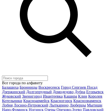
Все города по алфавиту
Балашиха
Бронницы
Воскресенск
Город Сергиев Посад
Дзержинский
Долгопрудный
Домодедово
Дубна
Егорьевск
Жуковский
Звенигород
Ивантеевка
Кашира
Клин
Королев
Котельники
Красноармейск
Красногорск
Краснознаменск
Лобня
Лосино-Петровский
Лыткарино
Люберцы
Мытищи
Наро-Фоминск
Ногинск
Озеры
Орехово-Зуево
Павловский