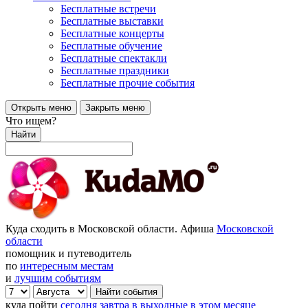
Бесплатные встречи
Бесплатные выставки
Бесплатные концерты
Бесплатные обучение
Бесплатные спектакли
Бесплатные праздники
Бесплатные прочие события
Открыть меню
Закрыть меню
Что ищем?
Найти
Куда сходить в Московской области. Афиша
Московской
области
помощник и путеводитель
по
интересным местам
и
лучшим событиям
куда пойти
сегодня
завтра
в выходные
в этом месяце