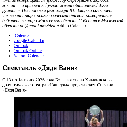
имение возвращается профессор Серебряков с молодой
женой — и привычный уклад жизни обитателей дома
рушится. Постановка режиссёра Ю. Зайцева сочетает
чеховский юмор с психологической драмой, разворачивая
действие в сторо
Московская область
События в Московской
области
no@email.provided
Add to Calendar
iCalendar
Google Calendar
Outlook
Outlook Online
Yahoo! Calendar
Спектакль «Дядя Ваня»
С 13 по 14 июня 2026 года Большая сцена Химкинского
драматического театра «Наш дом» представляет Спектакль
«Дядя Ваня»