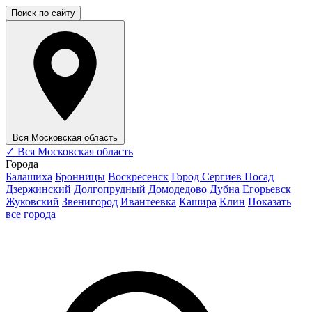
Поиск по сайту
Вся Московская область
✓
Вся Московская область
Города
Балашиха
Бронницы
Воскресенск
Город Сергиев Посад
Дзержинский
Долгопрудный
Домодедово
Дубна
Егорьевск
Жуковский
Звенигород
Ивантеевка
Кашира
Клин
Показать
все города