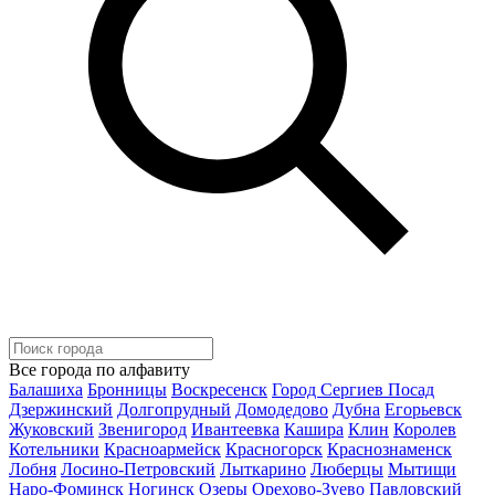
Все города по алфавиту
Балашиха
Бронницы
Воскресенск
Город Сергиев Посад
Дзержинский
Долгопрудный
Домодедово
Дубна
Егорьевск
Жуковский
Звенигород
Ивантеевка
Кашира
Клин
Королев
Котельники
Красноармейск
Красногорск
Краснознаменск
Лобня
Лосино-Петровский
Лыткарино
Люберцы
Мытищи
Наро-Фоминск
Ногинск
Озеры
Орехово-Зуево
Павловский