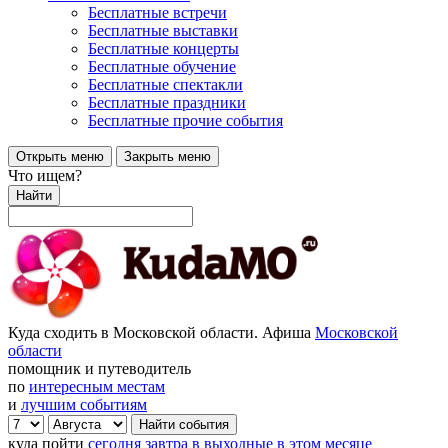
Бесплатные встречи
Бесплатные выставки
Бесплатные концерты
Бесплатные обучение
Бесплатные спектакли
Бесплатные праздники
Бесплатные прочие события
Открыть меню
Закрыть меню
Что ищем?
Найти
Куда сходить в Московской области. Афиша
Московской
области
помощник и путеводитель
по
интересным местам
и
лучшим событиям
куда пойти
сегодня
завтра
в выходные
в этом месяце