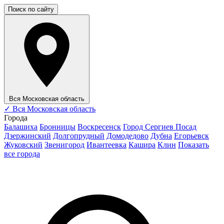
Поиск по сайту
Вся Московская область
✓
Вся Московская область
Города
Балашиха
Бронницы
Воскресенск
Город Сергиев Посад
Дзержинский
Долгопрудный
Домодедово
Дубна
Егорьевск
Жуковский
Звенигород
Ивантеевка
Кашира
Клин
Показать
все города