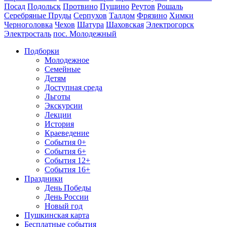
Посад
Подольск
Протвино
Пущино
Реутов
Рошаль
Серебряные Пруды
Серпухов
Талдом
Фрязино
Химки
Черноголовка
Чехов
Шатура
Шаховская
Электрогорск
Электросталь
пос. Молодежный
Подборки
Молодежное
Семейные
Детям
Доступная среда
Льготы
Экскурсии
Лекции
История
Краеведение
События 0+
События 6+
События 12+
События 16+
Праздники
День Победы
День России
Новый год
Пушкинская карта
Бесплатные события