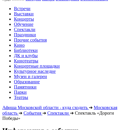
Встречи
Выставки
Концерты
Обучение
Спектакли
Праздники
Прочие события
Кино
Библиотеки
ДК и клубы
Кинотеатры
Концертные площадки
Культурное наследие
Музеи и галереи
Образование
Памятники
Парки
Театры
Афиша Московской области - куда сходить
➔
Московская
область
➔
События
➔
Спектакли
➔
Спектакль «Дороги
Победы»