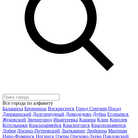
Все города по алфавиту
Балашиха
Бронницы
Воскресенск
Город Сергиев Посад
Дзержинский
Долгопрудный
Домодедово
Дубна
Егорьевск
Жуковский
Звенигород
Ивантеевка
Кашира
Клин
Королев
Котельники
Красноармейск
Красногорск
Краснознаменск
Лобня
Лосино-Петровский
Лыткарино
Люберцы
Мытищи
Наро-Фоминск
Ногинск
Озеры
Орехово-Зуево
Павловский