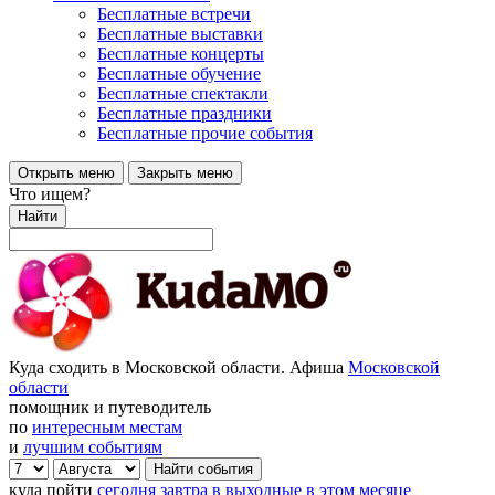
Бесплатные встречи
Бесплатные выставки
Бесплатные концерты
Бесплатные обучение
Бесплатные спектакли
Бесплатные праздники
Бесплатные прочие события
Открыть меню
Закрыть меню
Что ищем?
Найти
Куда сходить в Московской области. Афиша
Московской
области
помощник и путеводитель
по
интересным местам
и
лучшим событиям
куда пойти
сегодня
завтра
в выходные
в этом месяце