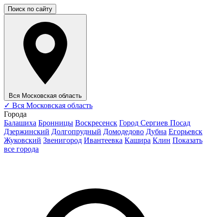
Поиск по сайту
Вся Московская область
✓
Вся Московская область
Города
Балашиха
Бронницы
Воскресенск
Город Сергиев Посад
Дзержинский
Долгопрудный
Домодедово
Дубна
Егорьевск
Жуковский
Звенигород
Ивантеевка
Кашира
Клин
Показать
все города