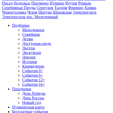
Посад
Подольск
Протвино
Пущино
Реутов
Рошаль
Серебряные Пруды
Серпухов
Талдом
Фрязино
Химки
Черноголовка
Чехов
Шатура
Шаховская
Электрогорск
Электросталь
пос. Молодежный
Подборки
Молодежное
Семейные
Детям
Доступная среда
Льготы
Экскурсии
Лекции
История
Краеведение
События 0+
События 6+
События 12+
События 16+
Праздники
День Победы
День России
Новый год
Пушкинская карта
Бесплатные события