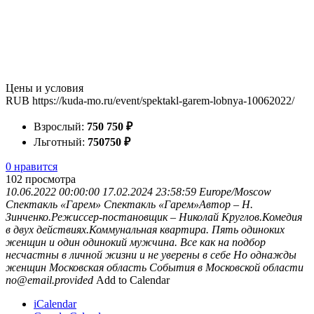
Цены и условия
RUB
https://kuda-mo.ru/event/spektakl-garem-lobnya-10062022/
Взрослый:
750
750
₽
Льготный:
750
750
₽
0 нравится
102
просмотра
10.06.2022 00:00:00
17.02.2024 23:58:59
Europe/Moscow
Спектакль «Гарем»
Спектакль «Гарем»Автор – Н.
Зинченко.Режиссер-постановщик – Николай Круглов.Комедия
в двух действиях.Коммунальная квартира. Пять одиноких
женщин и один одинокий мужчина. Все как на подбор
несчастны в личной жизни и не уверены в себе Но однажды
женщин
Московская область
События в Московской области
no@email.provided
Add to Calendar
iCalendar