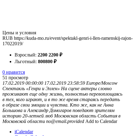
Цены и условия
RUB
https://kuda-mo.ru/event/spektakl-genri-i-llen-ramenskij-rajon-
17022019/
Взрослый:
2200
2200
₽
Льготный:
800
800
₽
0 нравится
51
просмотр
17.02.2019 00:00:00
17.02.2019 23:58:59
Europe/Moscow
Спектакль «Генри и Эллен»
На сцене актеры словно
проживают еще одну жизнь, полностью перевоплощаясь
в тех, кого играют, и в то же время стараясь передать
в образе свои эмоции и чувства. Кто же, как не Анна
Большова и Александр Домогаров поведают зрителям
историю 20-летней люб
Московская область
События в
Московской области
no@email.provided
Add to Calendar
iCalendar