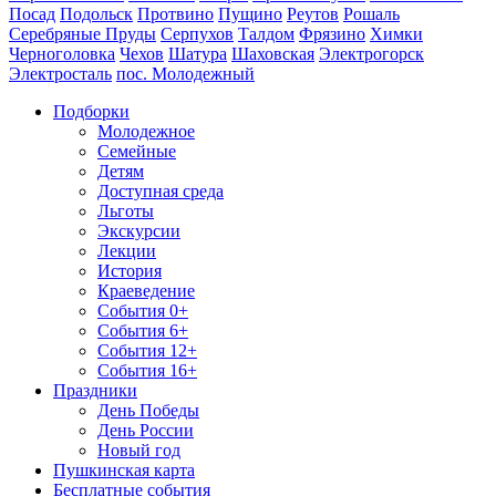
Посад
Подольск
Протвино
Пущино
Реутов
Рошаль
Серебряные Пруды
Серпухов
Талдом
Фрязино
Химки
Черноголовка
Чехов
Шатура
Шаховская
Электрогорск
Электросталь
пос. Молодежный
Подборки
Молодежное
Семейные
Детям
Доступная среда
Льготы
Экскурсии
Лекции
История
Краеведение
События 0+
События 6+
События 12+
События 16+
Праздники
День Победы
День России
Новый год
Пушкинская карта
Бесплатные события