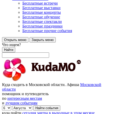
Бесплатные встречи
Бесплатные выставки
Бесплатные концерты
Бесплатные обучение
Бесплатные спектакли
Бесплатные праздники
Бесплатные прочие события
Открыть меню
Закрыть меню
Что ищем?
Найти
Куда сходить в Московской области. Афиша
Московской
области
помощник и путеводитель
по
интересным местам
и
лучшим событиям
куда пойти
сегодня
завтра
в выходные
в этом месяце