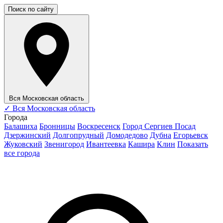
Поиск по сайту
Вся Московская область
✓
Вся Московская область
Города
Балашиха
Бронницы
Воскресенск
Город Сергиев Посад
Дзержинский
Долгопрудный
Домодедово
Дубна
Егорьевск
Жуковский
Звенигород
Ивантеевка
Кашира
Клин
Показать
все города