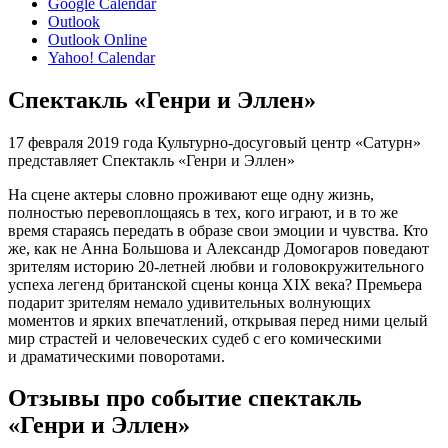
Google Calendar
Outlook
Outlook Online
Yahoo! Calendar
Спектакль «Генри и Эллен»
17 февраля 2019 года Культурно-досуговый центр «Сатурн»
представляет Спектакль «Генри и Эллен»
На сцене актеры словно проживают еще одну жизнь,
полностью перевоплощаясь в тех, кого играют, и в то же
время стараясь передать в образе свои эмоции и чувства. Кто
же, как не Анна Большова и Александр Домогаров поведают
зрителям историю 20-летней любви и головокружительного
успеха легенд британской сцены конца XIX века? Премьера
подарит зрителям немало удивительных волнующих
моментов и ярких впечатлений, открывая перед ними целый
мир страстей и человеческих судеб с его комическими
и драматическими поворотами.
Отзывы про событие спектакль
«Генри и Эллен»