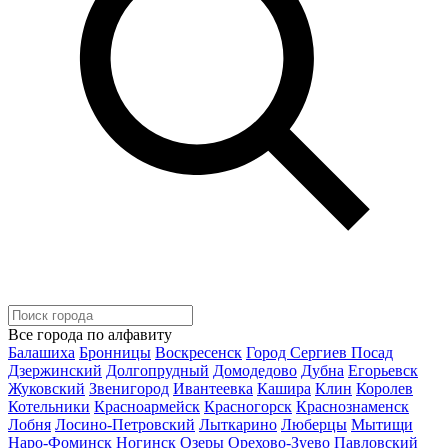
Все города по алфавиту
Балашиха
Бронницы
Воскресенск
Город Сергиев Посад
Дзержинский
Долгопрудный
Домодедово
Дубна
Егорьевск
Жуковский
Звенигород
Ивантеевка
Кашира
Клин
Королев
Котельники
Красноармейск
Красногорск
Краснознаменск
Лобня
Лосино-Петровский
Лыткарино
Люберцы
Мытищи
Наро-Фоминск
Ногинск
Озеры
Орехово-Зуево
Павловский