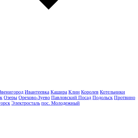
Звенигород
Ивантеевка
Кашира
Клин
Королев
Котельники
к
Озеры
Орехово-Зуево
Павловский Посад
Подольск
Протвино
горск
Электросталь
пос. Молодежный