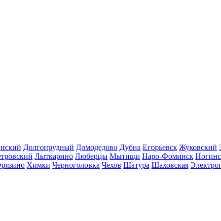
инский
Долгопрудный
Домодедово
Дубна
Егорьевск
Жуковский
етровский
Лыткарино
Люберцы
Мытищи
Наро-Фоминск
Ногинс
рязино
Химки
Черноголовка
Чехов
Шатура
Шаховская
Электро