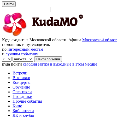
Найти
Куда сходить в Московской области. Афиша
Московской облас
помощник и путеводитель
по
интересным местам
и
лучшим событиям
куда пойти
сегодня
завтра
в выходные
в этом месяце
Встречи
Выставки
Концерты
Обучение
Спектакли
Праздники
Прочие события
Кино
Библиотеки
ДК и клубы