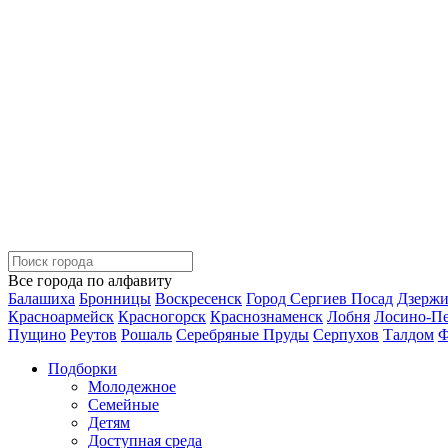
Все города по алфавиту
Балашиха
Бронницы
Воскресенск
Город Сергиев Посад
Дзерж
Красноармейск
Красногорск
Краснознаменск
Лобня
Лосино-П
Пущино
Реутов
Рошаль
Серебряные Пруды
Серпухов
Талдом
Ф
Подборки
Молодежное
Семейные
Детям
Доступная среда