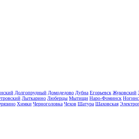
инский
Долгопрудный
Домодедово
Дубна
Егорьевск
Жуковский
етровский
Лыткарино
Люберцы
Мытищи
Наро-Фоминск
Ногинс
рязино
Химки
Черноголовка
Чехов
Шатура
Шаховская
Электро