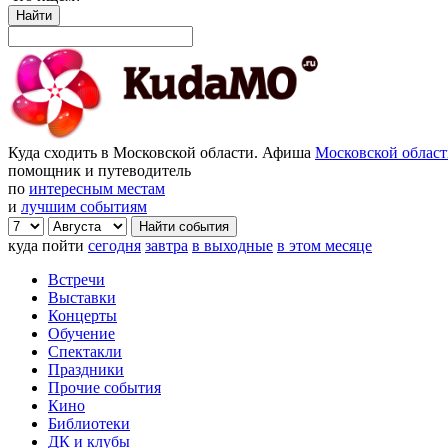
Найти
Куда сходить в Московской области. Афиша
Московской облас
помощник и путеводитель
по
интересным местам
и
лучшим событиям
куда пойти
сегодня
завтра
в выходные
в этом месяце
Встречи
Выставки
Концерты
Обучение
Спектакли
Праздники
Прочие события
Кино
Библиотеки
ДК и клубы