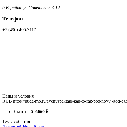
д Верейка, ул Советская, д 12
Телефон
+7 (496) 405-3117
Цены и условия
RUB
https://kuda-mo.ru/event/spektakl-kak-to-raz-pod-novyj-god-e
Льготный:
60
60
₽
Темы события
Для детей
Новый год