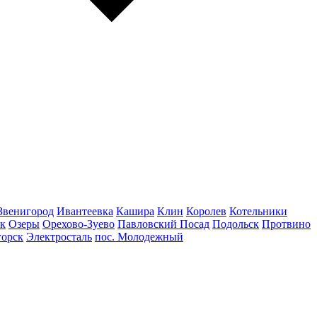
Звенигород
Ивантеевка
Кашира
Клин
Королев
Котельники
к
Озеры
Орехово-Зуево
Павловский Посад
Подольск
Протвино
горск
Электросталь
пос. Молодежный