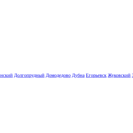
инский
Долгопрудный
Домодедово
Дубна
Егорьевск
Жуковский