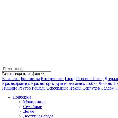
Все города по алфавиту
Балашиха
Бронницы
Воскресенск
Город Сергиев Посад
Дзерж
Красноармейск
Красногорск
Краснознаменск
Лобня
Лосино-П
Пущино
Реутов
Рошаль
Серебряные Пруды
Серпухов
Талдом
Ф
Подборки
Молодежное
Семейные
Детям
Доступная среда