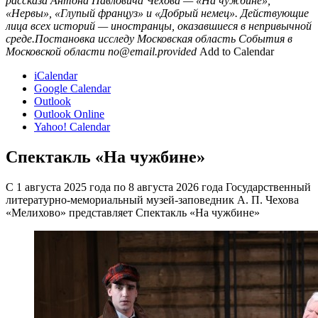
рассказа Антона Павловича Чехова — «На чужбине»,
«Нервы», «Глупый француз» и «Добрый немец». Действующие
лица всех историй — иностранцы, оказавшиеся в непривычной
среде.Постановка исследу
Московская область
События в
Московской области
no@email.provided
Add to Calendar
iCalendar
Google Calendar
Outlook
Outlook Online
Yahoo! Calendar
Спектакль «На чужбине»
С 1 августа 2025 года по 8 августа 2026 года Государственный
литературно-мемориальный музей-заповедник А. П. Чехова
«Мелихово» представляет Спектакль «На чужбине»