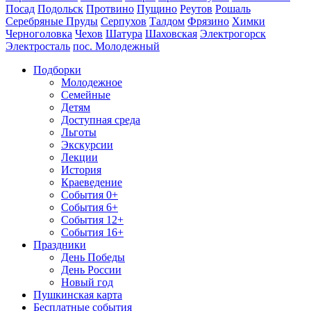
Посад
Подольск
Протвино
Пущино
Реутов
Рошаль
Серебряные Пруды
Серпухов
Талдом
Фрязино
Химки
Черноголовка
Чехов
Шатура
Шаховская
Электрогорск
Электросталь
пос. Молодежный
Подборки
Молодежное
Семейные
Детям
Доступная среда
Льготы
Экскурсии
Лекции
История
Краеведение
События 0+
События 6+
События 12+
События 16+
Праздники
День Победы
День России
Новый год
Пушкинская карта
Бесплатные события