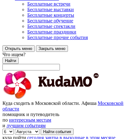
Бесплатные встречи
Бесплатные выставки
Бесплатные концерты
Бесплатные обучение
Бесплатные спектакли
Бесплатные праздники
Бесплатные прочие события
Открыть меню
Закрыть меню
Что ищем?
Найти
Куда сходить в Московской области. Афиша
Московской
области
помощник и путеводитель
по
интересным местам
и
лучшим событиям
куда пойти
сегодня
завтра
в выходные
в этом месяце