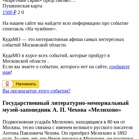
«Каретный сарай» представляет…
Пушкинская карта
1500
₽
2
0
На нашем сайте вы найдете всю информацию про событие
спектакль «На чужбине».
КудаМО — это интерактивная афиша самых интересных
событий Московской области.
КудаМО в курсе всех событий, которые пройдут в
Московской области .
Если вы знаете о событии, которого нет на сайте,
сообщите
нам
!
Напомнить
Вы организатор этого события?
Государственный литературно-мемориальный
музей-заповедник А. П. Чехова «Мелихово»
Подмосковная усадьба Мелихово, находящаяся в 80 км от
Москвы, тесно связана с именем великого русского писателя
Антона Павловича Чехова. Он приобрел Мелихово в 1892
году. За семь лет, что Чехов прожил в Мелихове, он построил