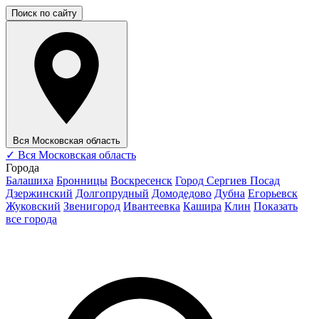
Поиск по сайту
Вся Московская область
✓
Вся Московская область
Города
Балашиха
Бронницы
Воскресенск
Город Сергиев Посад
Дзержинский
Долгопрудный
Домодедово
Дубна
Егорьевск
Жуковский
Звенигород
Ивантеевка
Кашира
Клин
Показать
все города