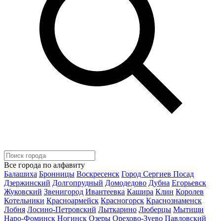
Все города по алфавиту
Балашиха
Бронницы
Воскресенск
Город Сергиев Посад
Дзержинский
Долгопрудный
Домодедово
Дубна
Егорьевск
Жуковский
Звенигород
Ивантеевка
Кашира
Клин
Королев
Котельники
Красноармейск
Красногорск
Краснознаменск
Лобня
Лосино-Петровский
Лыткарино
Люберцы
Мытищи
Наро-Фоминск
Ногинск
Озеры
Орехово-Зуево
Павловский