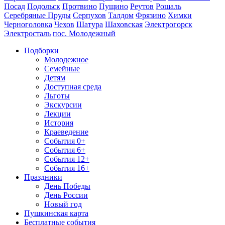
Посад
Подольск
Протвино
Пущино
Реутов
Рошаль
Серебряные Пруды
Серпухов
Талдом
Фрязино
Химки
Черноголовка
Чехов
Шатура
Шаховская
Электрогорск
Электросталь
пос. Молодежный
Подборки
Молодежное
Семейные
Детям
Доступная среда
Льготы
Экскурсии
Лекции
История
Краеведение
События 0+
События 6+
События 12+
События 16+
Праздники
День Победы
День России
Новый год
Пушкинская карта
Бесплатные события