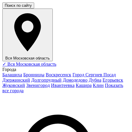
Поиск по сайту
Вся Московская область
✓
Вся Московская область
Города
Балашиха
Бронницы
Воскресенск
Город Сергиев Посад
Дзержинский
Долгопрудный
Домодедово
Дубна
Егорьевск
Жуковский
Звенигород
Ивантеевка
Кашира
Клин
Показать
все города