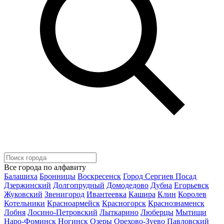
Все города по алфавиту
Балашиха
Бронницы
Воскресенск
Город Сергиев Посад
Дзержинский
Долгопрудный
Домодедово
Дубна
Егорьевск
Жуковский
Звенигород
Ивантеевка
Кашира
Клин
Королев
Котельники
Красноармейск
Красногорск
Краснознаменск
Лобня
Лосино-Петровский
Лыткарино
Люберцы
Мытищи
Наро-Фоминск
Ногинск
Озеры
Орехово-Зуево
Павловский