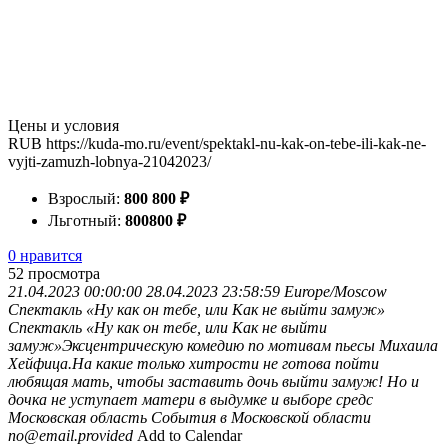
Цены и условия
RUB
https://kuda-mo.ru/event/spektakl-nu-kak-on-tebe-ili-kak-ne-
vyjti-zamuzh-lobnya-21042023/
Взрослый:
800
800
₽
Льготный:
800
800
₽
0 нравится
52
просмотра
21.04.2023 00:00:00
28.04.2023 23:58:59
Europe/Moscow
Спектакль «Ну как он тебе, или Как не выйти замуж»
Спектакль «Ну как он тебе, или Как не выйти
замуж»Эксцентрическую комедию по мотивам пьесы Михаила
Хейфица.На какие только хитрости не готова пойти
любящая мать, чтобы заставить дочь выйти замуж! Но и
дочка не уступает матери в выдумке и выборе средс
Московская область
События в Московской области
no@email.provided
Add to Calendar