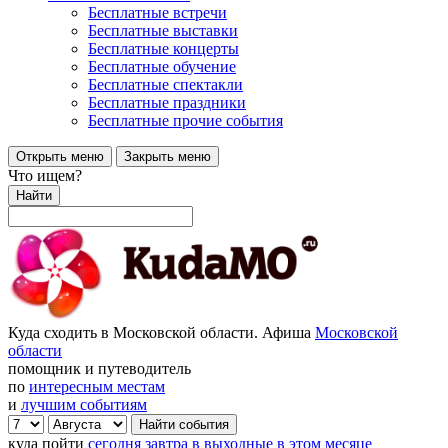
Бесплатные встречи
Бесплатные выставки
Бесплатные концерты
Бесплатные обучение
Бесплатные спектакли
Бесплатные праздники
Бесплатные прочие события
Открыть меню
Закрыть меню
Что ищем?
Найти
Куда сходить в Московской области. Афиша
Московской
области
помощник и путеводитель
по
интересным местам
и
лучшим событиям
куда пойти
сегодня
завтра
в выходные
в этом месяце