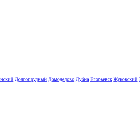
инский
Долгопрудный
Домодедово
Дубна
Егорьевск
Жуковский