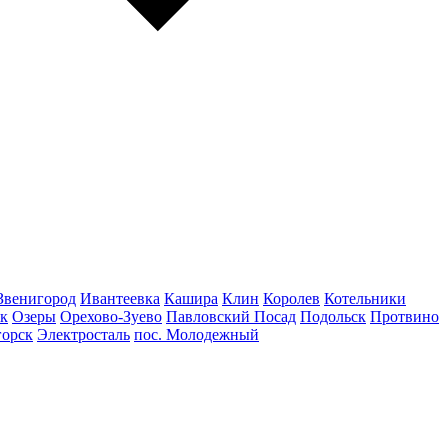
Звенигород
Ивантеевка
Кашира
Клин
Королев
Котельники
к
Озеры
Орехово-Зуево
Павловский Посад
Подольск
Протвино
горск
Электросталь
пос. Молодежный