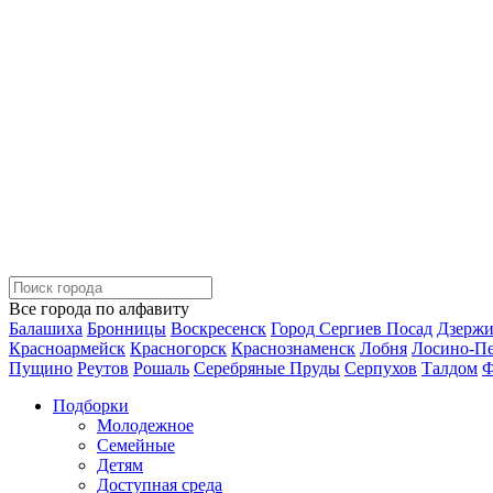
Все города по алфавиту
Балашиха
Бронницы
Воскресенск
Город Сергиев Посад
Дзерж
Красноармейск
Красногорск
Краснознаменск
Лобня
Лосино-П
Пущино
Реутов
Рошаль
Серебряные Пруды
Серпухов
Талдом
Ф
Подборки
Молодежное
Семейные
Детям
Доступная среда