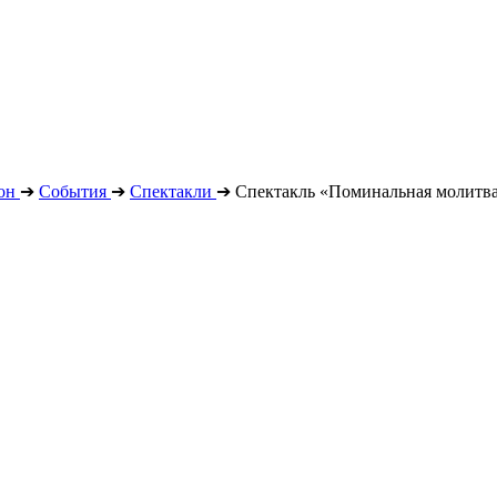
он
➔
События
➔
Спектакли
➔
Спектакль «Поминальная молитв