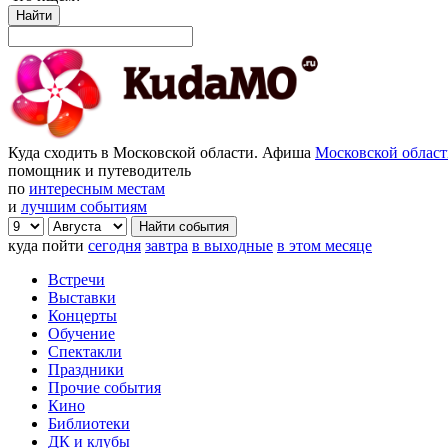
Найти
Куда сходить в Московской области. Афиша
Московской облас
помощник и путеводитель
по
интересным местам
и
лучшим событиям
куда пойти
сегодня
завтра
в выходные
в этом месяце
Встречи
Выставки
Концерты
Обучение
Спектакли
Праздники
Прочие события
Кино
Библиотеки
ДК и клубы