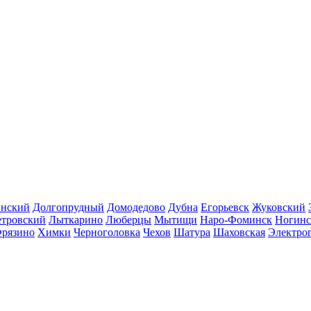
инский
Долгопрудный
Домодедово
Дубна
Егорьевск
Жуковский
етровский
Лыткарино
Люберцы
Мытищи
Наро-Фоминск
Ногинс
рязино
Химки
Черноголовка
Чехов
Шатура
Шаховская
Электро