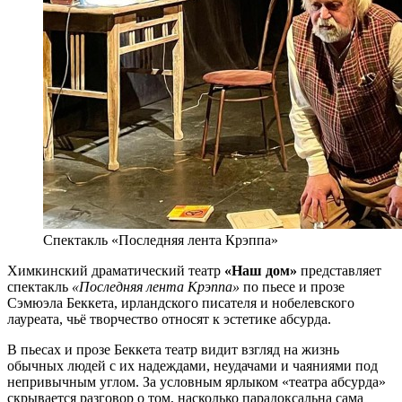
Спектакль «Последняя лента Крэппа»
Химкинский драматический театр
«Наш дом»
представляет
спектакль
«Последняя лента Крэппа»
по пьесе и прозе
Сэмюэла Беккета, ирландского писателя и нобелевского
лауреата, чьё творчество относят к эстетике абсурда.
В пьесах и прозе Беккета театр видит взгляд на жизнь
обычных людей с их надеждами, неудачами и чаяниями под
непривычным углом. За условным ярлыком «театра абсурда»
скрывается разговор о том, насколько парадоксальна сама