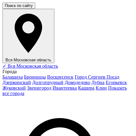
Поиск по сайту
Вся Московская область
✓
Вся Московская область
Города
Балашиха
Бронницы
Воскресенск
Город Сергиев Посад
Дзержинский
Долгопрудный
Домодедово
Дубна
Егорьевск
Жуковский
Звенигород
Ивантеевка
Кашира
Клин
Показать
все города