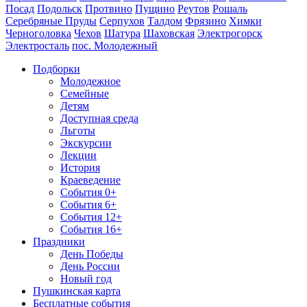
Посад
Подольск
Протвино
Пущино
Реутов
Рошаль
Серебряные Пруды
Серпухов
Талдом
Фрязино
Химки
Черноголовка
Чехов
Шатура
Шаховская
Электрогорск
Электросталь
пос. Молодежный
Подборки
Молодежное
Семейные
Детям
Доступная среда
Льготы
Экскурсии
Лекции
История
Краеведение
События 0+
События 6+
События 12+
События 16+
Праздники
День Победы
День России
Новый год
Пушкинская карта
Бесплатные события