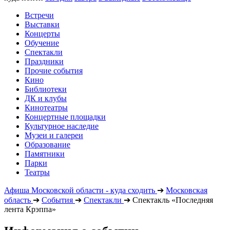
Встречи
Выставки
Концерты
Обучение
Спектакли
Праздники
Прочие события
Кино
Библиотеки
ДК и клубы
Кинотеатры
Концертные площадки
Культурное наследие
Музеи и галереи
Образование
Памятники
Парки
Театры
Афиша Московской области - куда сходить
➔
Московская
область
➔
События
➔
Спектакли
➔
Спектакль «Последняя
лента Крэппа»