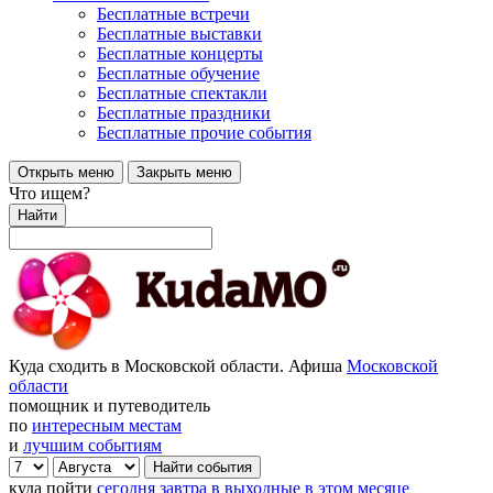
Бесплатные встречи
Бесплатные выставки
Бесплатные концерты
Бесплатные обучение
Бесплатные спектакли
Бесплатные праздники
Бесплатные прочие события
Открыть меню
Закрыть меню
Что ищем?
Найти
Куда сходить в Московской области. Афиша
Московской
области
помощник и путеводитель
по
интересным местам
и
лучшим событиям
куда пойти
сегодня
завтра
в выходные
в этом месяце