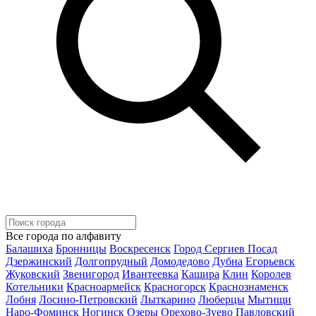
Все города по алфавиту
Балашиха
Бронницы
Воскресенск
Город Сергиев Посад
Дзержинский
Долгопрудный
Домодедово
Дубна
Егорьевск
Жуковский
Звенигород
Ивантеевка
Кашира
Клин
Королев
Котельники
Красноармейск
Красногорск
Краснознаменск
Лобня
Лосино-Петровский
Лыткарино
Люберцы
Мытищи
Наро-Фоминск
Ногинск
Озеры
Орехово-Зуево
Павловский