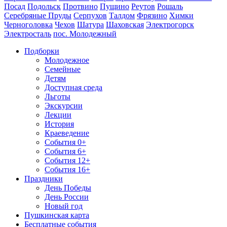
Посад
Подольск
Протвино
Пущино
Реутов
Рошаль
Серебряные Пруды
Серпухов
Талдом
Фрязино
Химки
Черноголовка
Чехов
Шатура
Шаховская
Электрогорск
Электросталь
пос. Молодежный
Подборки
Молодежное
Семейные
Детям
Доступная среда
Льготы
Экскурсии
Лекции
История
Краеведение
События 0+
События 6+
События 12+
События 16+
Праздники
День Победы
День России
Новый год
Пушкинская карта
Бесплатные события