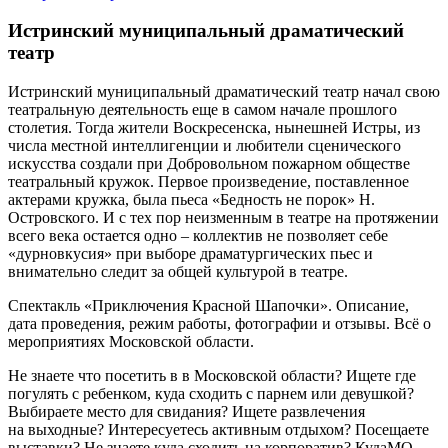
Истринский муниципальный драматический
театр
Истринский муниципальный драматический театр начал свою
театральную деятельность еще в самом начале прошлого
столетия. Тогда жители Воскресенска, нынешней Истры, из
числа местной интеллигенции и любители сценического
искусства создали при Добровольном пожарном обществе
театральный кружок. Первое произведение, поставленное
актерами кружка, была пьеса «Бедность не порок» Н.
Островского. И с тех пор неизменным в театре на протяжении
всего века остается одно – коллектив не позволяет себе
«дурновкусия» при выборе драматургических пьес и
внимательно следит за общей культурой в театре.
Спектакль «Приключения Красной Шапочки». Описание,
дата проведения, режим работы, фотографии и отзывы. Всё о
мероприятиях Московской области.
Не знаете что посетить в в Московской области? Ищете где
погулять с ребенком, куда сходить с парнем или девушкой?
Выбираете место для свидания? Ищете развлечения
на выходные? Интересуетесь активным отдыхом? Посещаете
выставки? Не знаете куда сходить на корпоратив? КудаМО