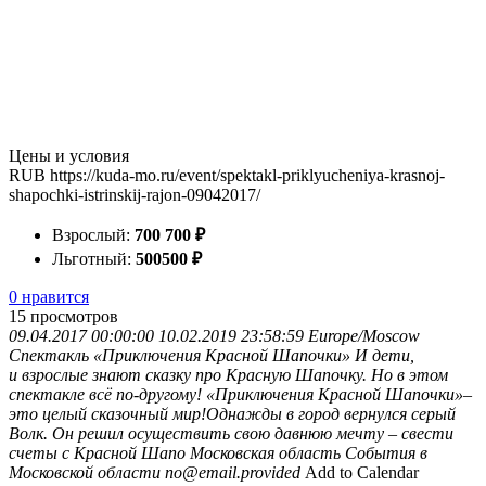
Цены и условия
RUB
https://kuda-mo.ru/event/spektakl-priklyucheniya-krasnoj-
shapochki-istrinskij-rajon-09042017/
Взрослый:
700
700
₽
Льготный:
500
500
₽
0 нравится
15
просмотров
09.04.2017 00:00:00
10.02.2019 23:58:59
Europe/Moscow
Спектакль «Приключения Красной Шапочки»
И дети,
и взрослые знают сказку про Красную Шапочку. Но в этом
спектакле всё по-другому! «Приключения Красной Шапочки»–
это целый сказочный мир!Однажды в город вернулся серый
Волк. Он решил осуществить свою давнюю мечту – свести
счеты с Красной Шапо
Московская область
События в
Московской области
no@email.provided
Add to Calendar