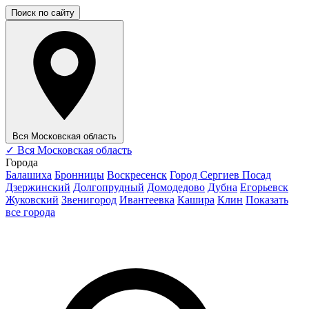
Поиск по сайту
Вся Московская область
✓
Вся Московская область
Города
Балашиха
Бронницы
Воскресенск
Город Сергиев Посад
Дзержинский
Долгопрудный
Домодедово
Дубна
Егорьевск
Жуковский
Звенигород
Ивантеевка
Кашира
Клин
Показать
все города