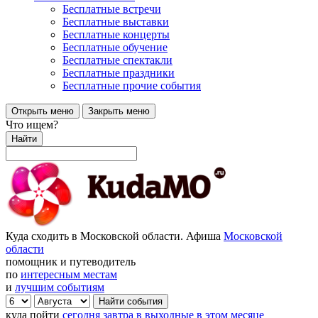
Бесплатные встречи
Бесплатные выставки
Бесплатные концерты
Бесплатные обучение
Бесплатные спектакли
Бесплатные праздники
Бесплатные прочие события
Открыть меню
Закрыть меню
Что ищем?
Найти
Куда сходить в Московской области. Афиша
Московской
области
помощник и путеводитель
по
интересным местам
и
лучшим событиям
куда пойти
сегодня
завтра
в выходные
в этом месяце