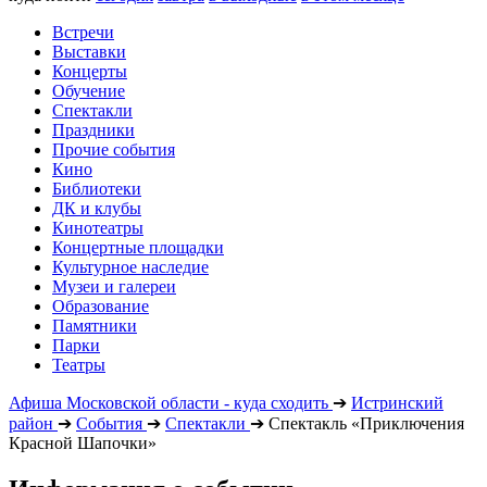
Встречи
Выставки
Концерты
Обучение
Спектакли
Праздники
Прочие события
Кино
Библиотеки
ДК и клубы
Кинотеатры
Концертные площадки
Культурное наследие
Музеи и галереи
Образование
Памятники
Парки
Театры
Афиша Московской области - куда сходить
➔
Истринский
район
➔
События
➔
Спектакли
➔
Спектакль «Приключения
Красной Шапочки»