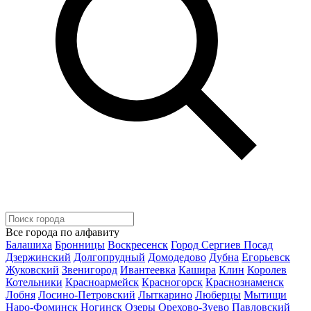
Все города по алфавиту
Балашиха
Бронницы
Воскресенск
Город Сергиев Посад
Дзержинский
Долгопрудный
Домодедово
Дубна
Егорьевск
Жуковский
Звенигород
Ивантеевка
Кашира
Клин
Королев
Котельники
Красноармейск
Красногорск
Краснознаменск
Лобня
Лосино-Петровский
Лыткарино
Люберцы
Мытищи
Наро-Фоминск
Ногинск
Озеры
Орехово-Зуево
Павловский