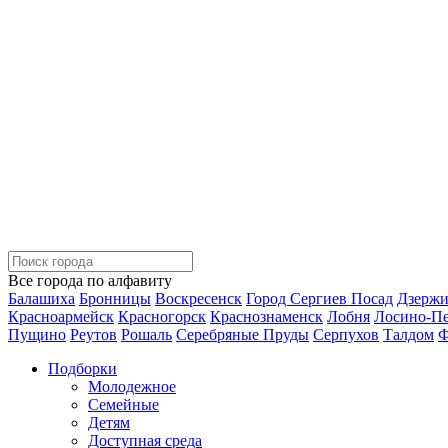
Все города по алфавиту
Балашиха
Бронницы
Воскресенск
Город Сергиев Посад
Дзерж
Красноармейск
Красногорск
Краснознаменск
Лобня
Лосино-П
Пущино
Реутов
Рошаль
Серебряные Пруды
Серпухов
Талдом
Ф
Подборки
Молодежное
Семейные
Детям
Доступная среда