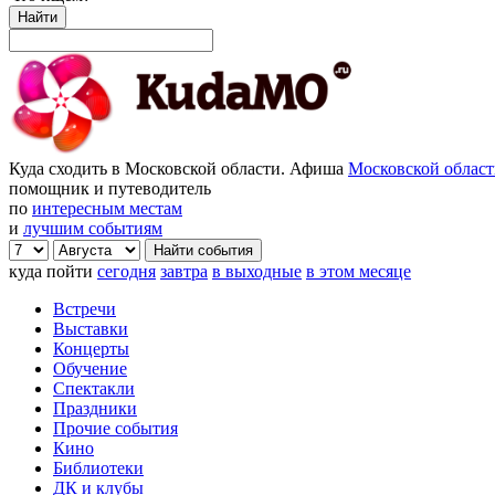
Найти
Куда сходить в Московской области. Афиша
Московской облас
помощник и путеводитель
по
интересным местам
и
лучшим событиям
куда пойти
сегодня
завтра
в выходные
в этом месяце
Встречи
Выставки
Концерты
Обучение
Спектакли
Праздники
Прочие события
Кино
Библиотеки
ДК и клубы