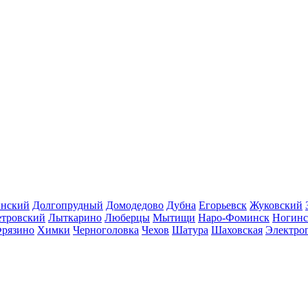
инский
Долгопрудный
Домодедово
Дубна
Егорьевск
Жуковский
етровский
Лыткарино
Люберцы
Мытищи
Наро-Фоминск
Ногинс
рязино
Химки
Черноголовка
Чехов
Шатура
Шаховская
Электро