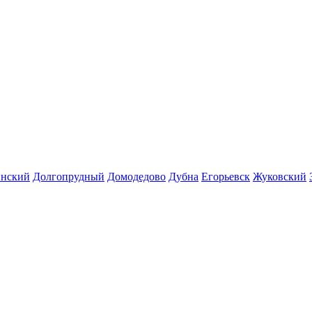
инский
Долгопрудный
Домодедово
Дубна
Егорьевск
Жуковский