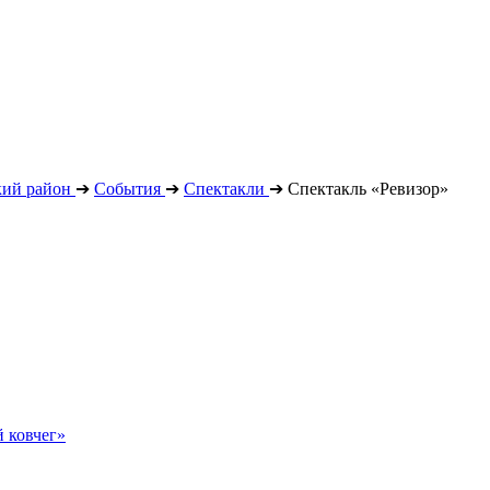
кий район
➔
События
➔
Спектакли
➔
Спектакль «Ревизор»
 ковчег»