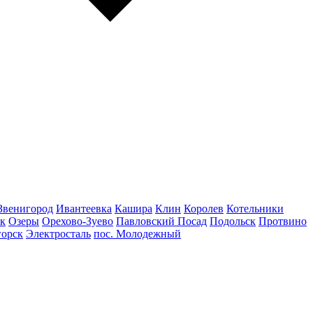
Звенигород
Ивантеевка
Кашира
Клин
Королев
Котельники
к
Озеры
Орехово-Зуево
Павловский Посад
Подольск
Протвино
горск
Электросталь
пос. Молодежный