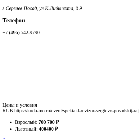
г Сергиев Посад, ул К.Либкнехта, д 9
Телефон
+7 (496) 542-9790
Цены и условия
RUB
https://kuda-mo.ru/event/spektakl-revizor-sergievo-posadskij-r
Взрослый:
700
700
₽
Льготный:
400
400
₽