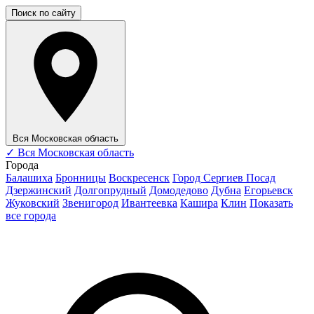
Поиск по сайту
Вся Московская область
✓
Вся Московская область
Города
Балашиха
Бронницы
Воскресенск
Город Сергиев Посад
Дзержинский
Долгопрудный
Домодедово
Дубна
Егорьевск
Жуковский
Звенигород
Ивантеевка
Кашира
Клин
Показать
все города