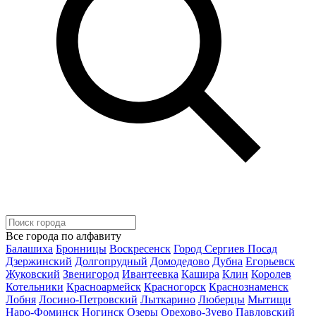
Все города по алфавиту
Балашиха
Бронницы
Воскресенск
Город Сергиев Посад
Дзержинский
Долгопрудный
Домодедово
Дубна
Егорьевск
Жуковский
Звенигород
Ивантеевка
Кашира
Клин
Королев
Котельники
Красноармейск
Красногорск
Краснознаменск
Лобня
Лосино-Петровский
Лыткарино
Люберцы
Мытищи
Наро-Фоминск
Ногинск
Озеры
Орехово-Зуево
Павловский