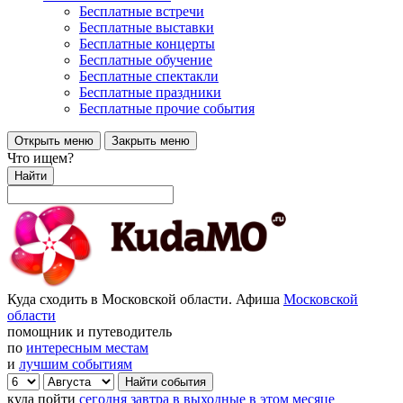
Бесплатные встречи
Бесплатные выставки
Бесплатные концерты
Бесплатные обучение
Бесплатные спектакли
Бесплатные праздники
Бесплатные прочие события
Открыть меню
Закрыть меню
Что ищем?
Найти
Куда сходить в Московской области. Афиша
Московской
области
помощник и путеводитель
по
интересным местам
и
лучшим событиям
куда пойти
сегодня
завтра
в выходные
в этом месяце