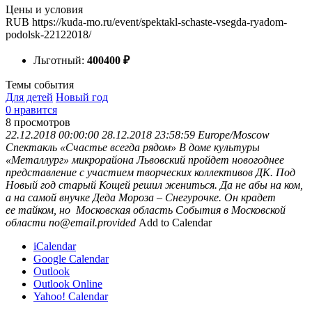
Цены и условия
RUB
https://kuda-mo.ru/event/spektakl-schaste-vsegda-ryadom-
podolsk-22122018/
Льготный:
400
400
₽
Темы события
Для детей
Новый год
0 нравится
8
просмотров
22.12.2018 00:00:00
28.12.2018 23:58:59
Europe/Moscow
Спектакль «Счастье всегда рядом»
В доме культуры
«Металлург» микрорайона Львовский пройдет новогоднее
представление с участием творческих коллективов ДК. Под
Новый год старый Кощей решил жениться. Да не абы на ком,
а на самой внучке Деда Мороза – Снегурочке. Он крадет
ее тайком, но
Московская область
События в Московской
области
no@email.provided
Add to Calendar
iCalendar
Google Calendar
Outlook
Outlook Online
Yahoo! Calendar