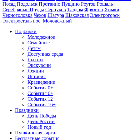
Посад
Подольск
Протвино
Пущино
Реутов
Рошаль
Серебряные Пруды
Серпухов
Талдом
Фрязино
Химки
Черноголовка
Чехов
Шатура
Шаховская
Электрогорск
Электросталь
пос. Молодежный
Подборки
Молодежное
Семейные
Детям
Доступная среда
Льготы
Экскурсии
Лекции
История
Краеведение
События 0+
События 6+
События 12+
События 16+
Праздники
День Победы
День России
Новый год
Пушкинская карта
Бесплатные события