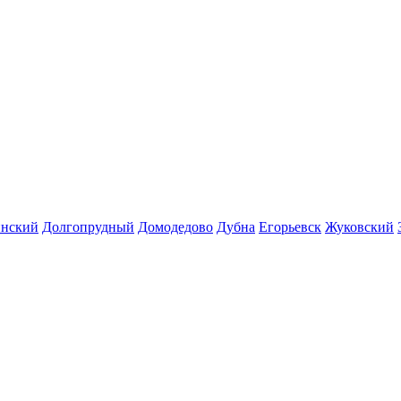
инский
Долгопрудный
Домодедово
Дубна
Егорьевск
Жуковский