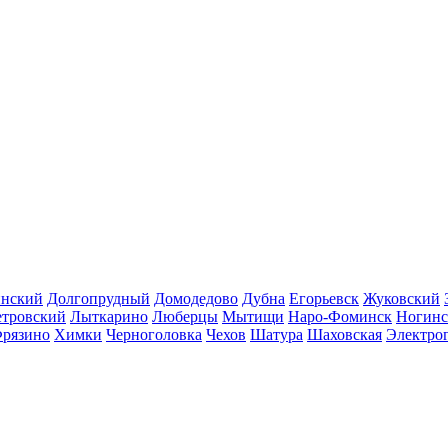
инский
Долгопрудный
Домодедово
Дубна
Егорьевск
Жуковский
етровский
Лыткарино
Люберцы
Мытищи
Наро-Фоминск
Ногинс
рязино
Химки
Черноголовка
Чехов
Шатура
Шаховская
Электро