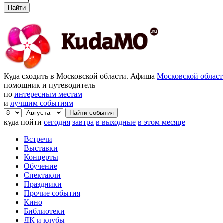
Найти
Куда сходить в Московской области. Афиша
Московской облас
помощник и путеводитель
по
интересным местам
и
лучшим событиям
куда пойти
сегодня
завтра
в выходные
в этом месяце
Встречи
Выставки
Концерты
Обучение
Спектакли
Праздники
Прочие события
Кино
Библиотеки
ДК и клубы