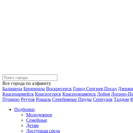
Все города по алфавиту
Балашиха
Бронницы
Воскресенск
Город Сергиев Посад
Дзерж
Красноармейск
Красногорск
Краснознаменск
Лобня
Лосино-П
Пущино
Реутов
Рошаль
Серебряные Пруды
Серпухов
Талдом
Ф
Подборки
Молодежное
Семейные
Детям
Доступная среда