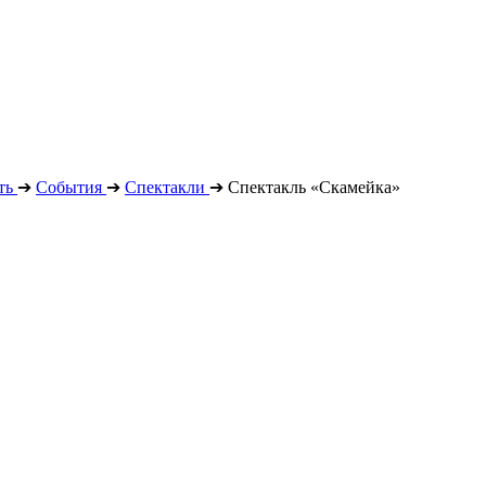
ть
➔
События
➔
Спектакли
➔
Спектакль «Скамейка»