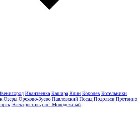
Звенигород
Ивантеевка
Кашира
Клин
Королев
Котельники
к
Озеры
Орехово-Зуево
Павловский Посад
Подольск
Протвино
горск
Электросталь
пос. Молодежный