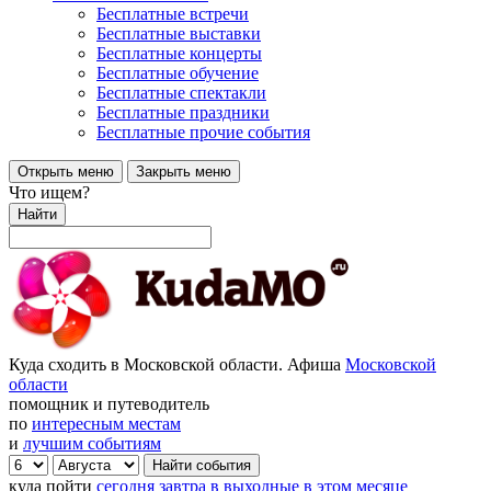
Бесплатные встречи
Бесплатные выставки
Бесплатные концерты
Бесплатные обучение
Бесплатные спектакли
Бесплатные праздники
Бесплатные прочие события
Открыть меню
Закрыть меню
Что ищем?
Найти
Куда сходить в Московской области. Афиша
Московской
области
помощник и путеводитель
по
интересным местам
и
лучшим событиям
куда пойти
сегодня
завтра
в выходные
в этом месяце