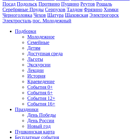
Посад
Подольск
Протвино
Пущино
Реутов
Рошаль
Серебряные Пруды
Серпухов
Талдом
Фрязино
Химки
Черноголовка
Чехов
Шатура
Шаховская
Электрогорск
Электросталь
пос. Молодежный
Подборки
Молодежное
Семейные
Детям
Доступная среда
Льготы
Экскурсии
Лекции
История
Краеведение
События 0+
События 6+
События 12+
События 16+
Праздники
День Победы
День России
Новый год
Пушкинская карта
Бесплатные события