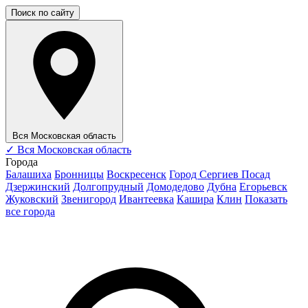
Поиск по сайту
Вся Московская область
✓
Вся Московская область
Города
Балашиха
Бронницы
Воскресенск
Город Сергиев Посад
Дзержинский
Долгопрудный
Домодедово
Дубна
Егорьевск
Жуковский
Звенигород
Ивантеевка
Кашира
Клин
Показать
все города