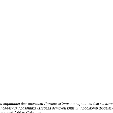
и картинки для мальчика Димки»
«Стихи и картинки для мальчи
оявления праздника «Неделя детской книги», просмотр фрагмен
provided
Add to Calendar