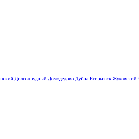
инский
Долгопрудный
Домодедово
Дубна
Егорьевск
Жуковский