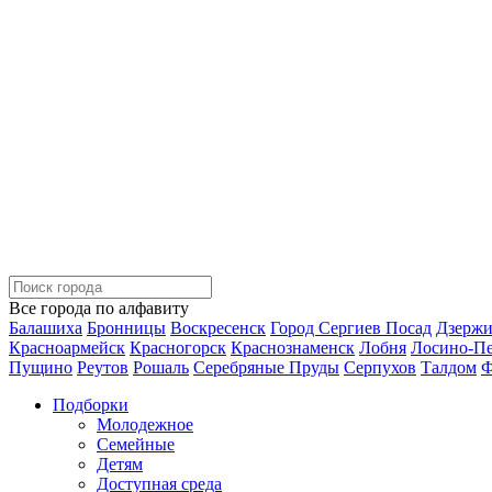
Все города по алфавиту
Балашиха
Бронницы
Воскресенск
Город Сергиев Посад
Дзерж
Красноармейск
Красногорск
Краснознаменск
Лобня
Лосино-П
Пущино
Реутов
Рошаль
Серебряные Пруды
Серпухов
Талдом
Ф
Подборки
Молодежное
Семейные
Детям
Доступная среда