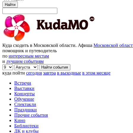
Найти
Куда сходить в Московской области. Афиша
Московской облас
помощник и путеводитель
по
интересным местам
и
лучшим событиям
куда пойти
сегодня
завтра
в выходные
в этом месяце
Встречи
Выставки
Концерты
Обучение
Спектакли
Праздники
Прочие события
Кино
Библиотеки
ДК и клубы