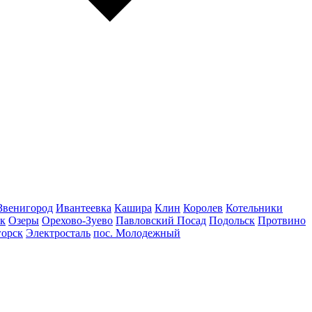
Звенигород
Ивантеевка
Кашира
Клин
Королев
Котельники
к
Озеры
Орехово-Зуево
Павловский Посад
Подольск
Протвино
горск
Электросталь
пос. Молодежный