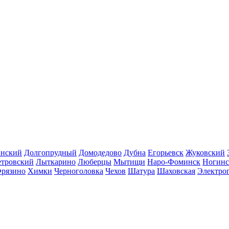
инский
Долгопрудный
Домодедово
Дубна
Егорьевск
Жуковский
етровский
Лыткарино
Люберцы
Мытищи
Наро-Фоминск
Ногинс
рязино
Химки
Черноголовка
Чехов
Шатура
Шаховская
Электро