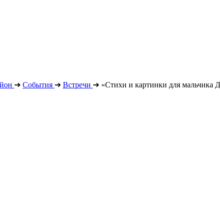
айон
➔
События
➔
Встречи
➔
«Стихи и картинки для мальчика 