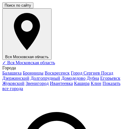
Поиск по сайту
Вся Московская область
✓
Вся Московская область
Города
Балашиха
Бронницы
Воскресенск
Город Сергиев Посад
Дзержинский
Долгопрудный
Домодедово
Дубна
Егорьевск
Жуковский
Звенигород
Ивантеевка
Кашира
Клин
Показать
все города