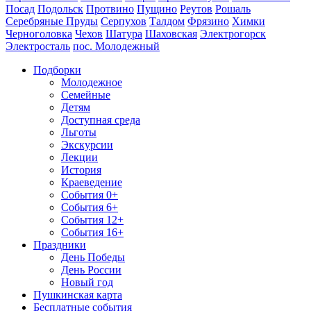
Посад
Подольск
Протвино
Пущино
Реутов
Рошаль
Серебряные Пруды
Серпухов
Талдом
Фрязино
Химки
Черноголовка
Чехов
Шатура
Шаховская
Электрогорск
Электросталь
пос. Молодежный
Подборки
Молодежное
Семейные
Детям
Доступная среда
Льготы
Экскурсии
Лекции
История
Краеведение
События 0+
События 6+
События 12+
События 16+
Праздники
День Победы
День России
Новый год
Пушкинская карта
Бесплатные события