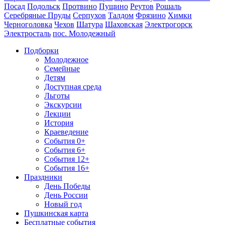
Посад
Подольск
Протвино
Пущино
Реутов
Рошаль
Серебряные Пруды
Серпухов
Талдом
Фрязино
Химки
Черноголовка
Чехов
Шатура
Шаховская
Электрогорск
Электросталь
пос. Молодежный
Подборки
Молодежное
Семейные
Детям
Доступная среда
Льготы
Экскурсии
Лекции
История
Краеведение
События 0+
События 6+
События 12+
События 16+
Праздники
День Победы
День России
Новый год
Пушкинская карта
Бесплатные события