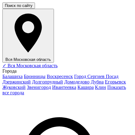
Поиск по сайту
Вся Московская область
✓
Вся Московская область
Города
Балашиха
Бронницы
Воскресенск
Город Сергиев Посад
Дзержинский
Долгопрудный
Домодедово
Дубна
Егорьевск
Жуковский
Звенигород
Ивантеевка
Кашира
Клин
Показать
все города