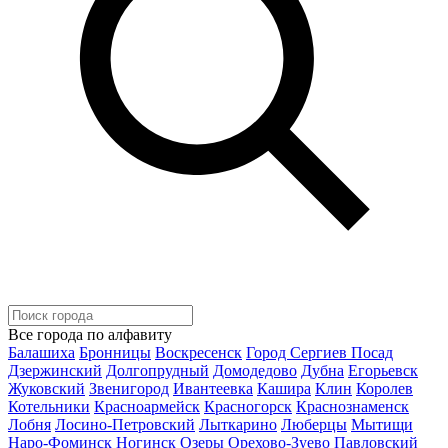
Все города по алфавиту
Балашиха
Бронницы
Воскресенск
Город Сергиев Посад
Дзержинский
Долгопрудный
Домодедово
Дубна
Егорьевск
Жуковский
Звенигород
Ивантеевка
Кашира
Клин
Королев
Котельники
Красноармейск
Красногорск
Краснознаменск
Лобня
Лосино-Петровский
Лыткарино
Люберцы
Мытищи
Наро-Фоминск
Ногинск
Озеры
Орехово-Зуево
Павловский