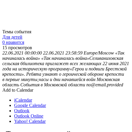
Темы события
Для детей
0 нравится
15
просмотров
22.06.2021 00:00:00
22.06.2021 23:58:59
Europe/Moscow
«Так
начиналась война»
«Так начиналась война»Селиваниховская
сельская ббилиотека приглажет всех желающих 22 июня 2021
года на историческую программу«Герои и подвиги Брестской
крепости». Ребята узнают о героической обороне крепости
в первые минуты,часы и дни начавшейся войн
Московская
область
События в Московской области
no@email.provided
Add to Calendar
iCalendar
Google Calendar
Outlook
Outlook Online
Yahoo! Calendar