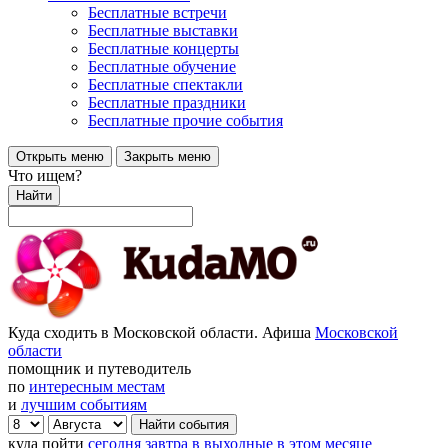
Бесплатные встречи
Бесплатные выставки
Бесплатные концерты
Бесплатные обучение
Бесплатные спектакли
Бесплатные праздники
Бесплатные прочие события
Открыть меню
Закрыть меню
Что ищем?
Найти
Куда сходить в Московской области. Афиша
Московской
области
помощник и путеводитель
по
интересным местам
и
лучшим событиям
куда пойти
сегодня
завтра
в выходные
в этом месяце