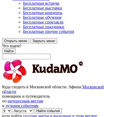
Бесплатные встречи
Бесплатные выставки
Бесплатные концерты
Бесплатные обучение
Бесплатные спектакли
Бесплатные праздники
Бесплатные прочие события
Открыть меню
Закрыть меню
Что ищем?
Найти
Куда сходить в Московской области. Афиша
Московской
области
помощник и путеводитель
по
интересным местам
и
лучшим событиям
куда пойти
сегодня
завтра
в выходные
в этом месяце