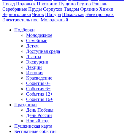
Посад
Подольск
Протвино
Пущино
Реутов
Рошаль
Серебряные Пруды
Серпухов
Талдом
Фрязино
Химки
Черноголовка
Чехов
Шатура
Шаховская
Электрогорск
Электросталь
пос. Молодежный
Подборки
Молодежное
Семейные
Детям
Доступная среда
Льготы
Экскурсии
Лекции
История
Краеведение
События 0+
События 6+
События 12+
События 16+
Праздники
День Победы
День России
Новый год
Пушкинская карта
Бесплатные события