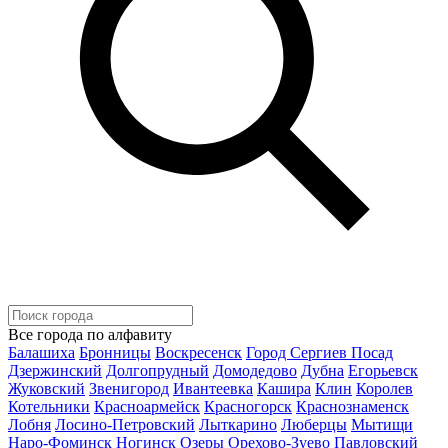
Все города по алфавиту
Балашиха
Бронницы
Воскресенск
Город Сергиев Посад
Дзержинский
Долгопрудный
Домодедово
Дубна
Егорьевск
Жуковский
Звенигород
Ивантеевка
Кашира
Клин
Королев
Котельники
Красноармейск
Красногорск
Краснознаменск
Лобня
Лосино-Петровский
Лыткарино
Люберцы
Мытищи
Наро-Фоминск
Ногинск
Озеры
Орехово-Зуево
Павловский