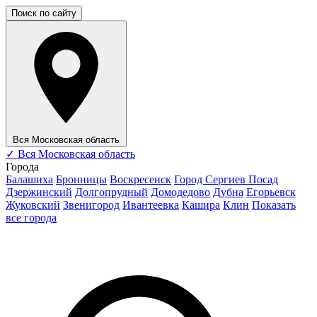
Поиск по сайту
Вся Московская область
✓
Вся Московская область
Города
Балашиха
Бронницы
Воскресенск
Город Сергиев Посад
Дзержинский
Долгопрудный
Домодедово
Дубна
Егорьевск
Жуковский
Звенигород
Ивантеевка
Кашира
Клин
Показать
все города