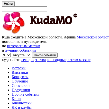
Найти
Куда сходить в Московской области. Афиша
Московской облас
помощник и путеводитель
по
интересным местам
и
лучшим событиям
куда пойти
сегодня
завтра
в выходные
в этом месяце
Встречи
Выставки
Концерты
Обучение
Спектакли
Праздники
Прочие события
Кино
Библиотеки
ДК и клубы