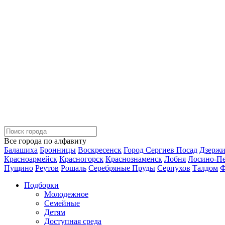
Все города по алфавиту
Балашиха
Бронницы
Воскресенск
Город Сергиев Посад
Дзерж
Красноармейск
Красногорск
Краснознаменск
Лобня
Лосино-П
Пущино
Реутов
Рошаль
Серебряные Пруды
Серпухов
Талдом
Ф
Подборки
Молодежное
Семейные
Детям
Доступная среда