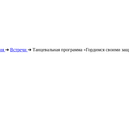
ия
➔
Встречи
➔
Танцевальная программа «Гордимся своими за