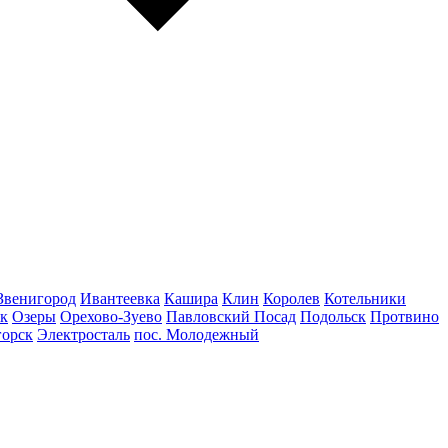
Звенигород
Ивантеевка
Кашира
Клин
Королев
Котельники
к
Озеры
Орехово-Зуево
Павловский Посад
Подольск
Протвино
горск
Электросталь
пос. Молодежный