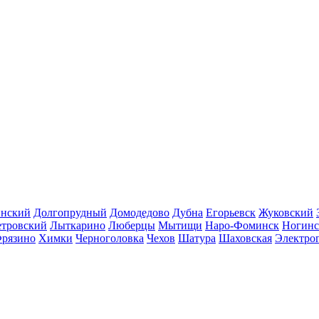
инский
Долгопрудный
Домодедово
Дубна
Егорьевск
Жуковский
етровский
Лыткарино
Люберцы
Мытищи
Наро-Фоминск
Ногинс
рязино
Химки
Черноголовка
Чехов
Шатура
Шаховская
Электро