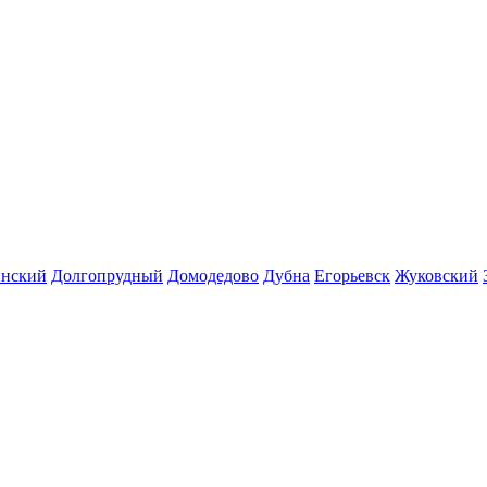
инский
Долгопрудный
Домодедово
Дубна
Егорьевск
Жуковский