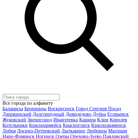
Все города по алфавиту
Балашиха
Бронницы
Воскресенск
Город Сергиев Посад
Дзержинский
Долгопрудный
Домодедово
Дубна
Егорьевск
Жуковский
Звенигород
Ивантеевка
Кашира
Клин
Королев
Котельники
Красноармейск
Красногорск
Краснознаменск
Лобня
Лосино-Петровский
Лыткарино
Люберцы
Мытищи
Наро-Фоминск
Ногинск
Озеры
Орехово-Зуево
Павловский