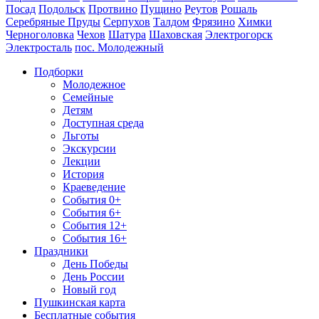
Посад
Подольск
Протвино
Пущино
Реутов
Рошаль
Серебряные Пруды
Серпухов
Талдом
Фрязино
Химки
Черноголовка
Чехов
Шатура
Шаховская
Электрогорск
Электросталь
пос. Молодежный
Подборки
Молодежное
Семейные
Детям
Доступная среда
Льготы
Экскурсии
Лекции
История
Краеведение
События 0+
События 6+
События 12+
События 16+
Праздники
День Победы
День России
Новый год
Пушкинская карта
Бесплатные события