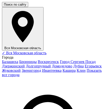
Поиск по сайту
Вся Московская область
✓
Вся Московская область
Города
Балашиха
Бронницы
Воскресенск
Город Сергиев Посад
Дзержинский
Долгопрудный
Домодедово
Дубна
Егорьевск
Жуковский
Звенигород
Ивантеевка
Кашира
Клин
Показать
все города