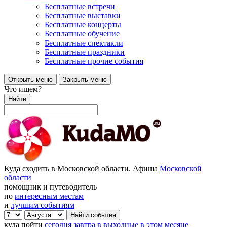
Бесплатные встречи
Бесплатные выставки
Бесплатные концерты
Бесплатные обучение
Бесплатные спектакли
Бесплатные праздники
Бесплатные прочие события
Открыть меню
Закрыть меню
Что ищем?
Найти
Куда сходить в Московской области. Афиша
Московской
области
помощник и путеводитель
по
интересным местам
и
лучшим событиям
куда пойти
сегодня
завтра
в выходные
в этом месяце