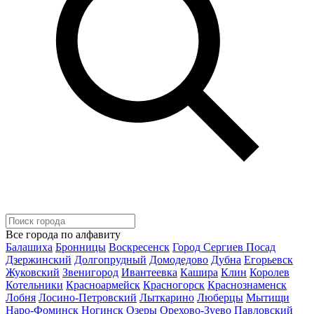
Все города по алфавиту
Балашиха
Бронницы
Воскресенск
Город Сергиев Посад
Дзержинский
Долгопрудный
Домодедово
Дубна
Егорьевск
Жуковский
Звенигород
Ивантеевка
Кашира
Клин
Королев
Котельники
Красноармейск
Красногорск
Краснознаменск
Лобня
Лосино-Петровский
Лыткарино
Люберцы
Мытищи
Наро-Фоминск
Ногинск
Озеры
Орехово-Зуево
Павловский