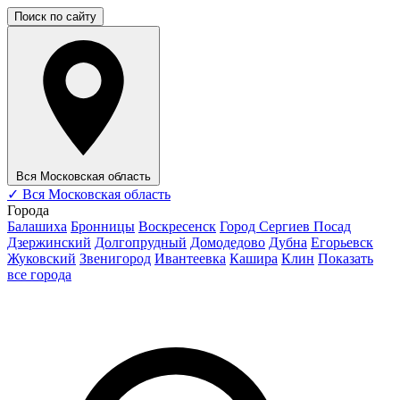
Поиск по сайту
Вся Московская область
✓
Вся Московская область
Города
Балашиха
Бронницы
Воскресенск
Город Сергиев Посад
Дзержинский
Долгопрудный
Домодедово
Дубна
Егорьевск
Жуковский
Звенигород
Ивантеевка
Кашира
Клин
Показать
все города