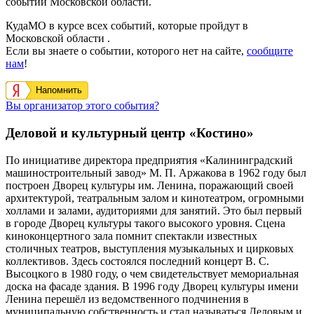
событий Московской области.
КудаМО в курсе всех событий, которые пройдут в
Московской области .
Если вы знаете о событии, которого нет на сайте,
сообщите
нам
!
Напомнить
Вы организатор этого события?
Деловой и культурный центр «Костино»
По инициативе директора предприятия «Калининградский
машиностроительный завод» М. П. Аржакова
в 1962 году
был
построен
Дворец культуры им. Ленина,
поражающий своей
архитектурой, театральным залом и кинотеатром, огромными
холлами и залами, аудиториями для занятий. Это был первый
в городе Дворец культуры такого высокого уровня.
Сцена
киноконцертного зала помнит спектакли известных
столичных театров, выступления музыкальных и цирковых
коллективов. Здесь состоялся последний концерт В. С.
Высоцкого в 1980 году, о чем свидетельствует мемориальная
доска на фасаде здания.
В 1996 году Дворец культуры имени
Ленина перешёл из ведомственного подчинения в
муниципальную собственность и стал называться Деловым и