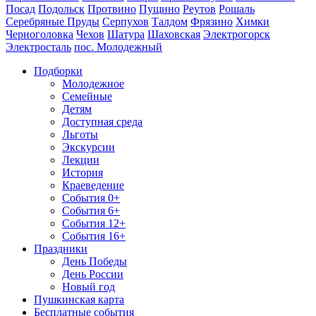
Посад
Подольск
Протвино
Пущино
Реутов
Рошаль
Серебряные Пруды
Серпухов
Талдом
Фрязино
Химки
Черноголовка
Чехов
Шатура
Шаховская
Электрогорск
Электросталь
пос. Молодежный
Подборки
Молодежное
Семейные
Детям
Доступная среда
Льготы
Экскурсии
Лекции
История
Краеведение
События 0+
События 6+
События 12+
События 16+
Праздники
День Победы
День России
Новый год
Пушкинская карта
Бесплатные события