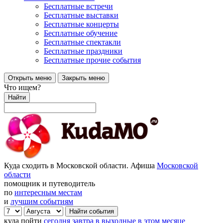
Бесплатные встречи
Бесплатные выставки
Бесплатные концерты
Бесплатные обучение
Бесплатные спектакли
Бесплатные праздники
Бесплатные прочие события
Открыть меню
Закрыть меню
Что ищем?
Найти
Куда сходить в Московской области. Афиша
Московской
области
помощник и путеводитель
по
интересным местам
и
лучшим событиям
куда пойти
сегодня
завтра
в выходные
в этом месяце