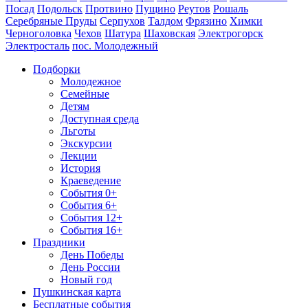
Посад
Подольск
Протвино
Пущино
Реутов
Рошаль
Серебряные Пруды
Серпухов
Талдом
Фрязино
Химки
Черноголовка
Чехов
Шатура
Шаховская
Электрогорск
Электросталь
пос. Молодежный
Подборки
Молодежное
Семейные
Детям
Доступная среда
Льготы
Экскурсии
Лекции
История
Краеведение
События 0+
События 6+
События 12+
События 16+
Праздники
День Победы
День России
Новый год
Пушкинская карта
Бесплатные события