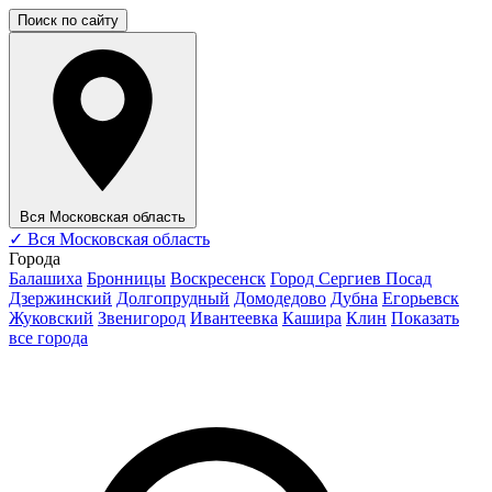
Поиск по сайту
Вся Московская область
✓
Вся Московская область
Города
Балашиха
Бронницы
Воскресенск
Город Сергиев Посад
Дзержинский
Долгопрудный
Домодедово
Дубна
Егорьевск
Жуковский
Звенигород
Ивантеевка
Кашира
Клин
Показать
все города