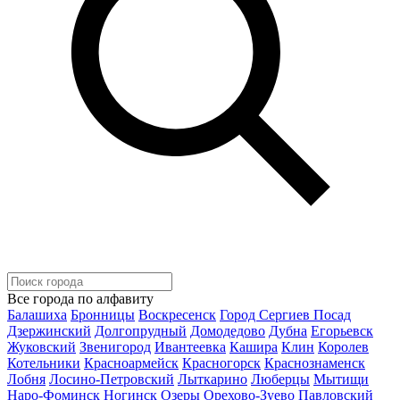
Все города по алфавиту
Балашиха
Бронницы
Воскресенск
Город Сергиев Посад
Дзержинский
Долгопрудный
Домодедово
Дубна
Егорьевск
Жуковский
Звенигород
Ивантеевка
Кашира
Клин
Королев
Котельники
Красноармейск
Красногорск
Краснознаменск
Лобня
Лосино-Петровский
Лыткарино
Люберцы
Мытищи
Наро-Фоминск
Ногинск
Озеры
Орехово-Зуево
Павловский