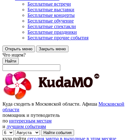
Бесплатные встречи
Бесплатные выставки
Бесплатные концерты
Бесплатные обучение
Бесплатные спектакли
Бесплатные праздники
Бесплатные прочие события
Открыть меню
Закрыть меню
Что ищем?
Найти
Куда сходить в Московской области. Афиша
Московской
области
помощник и путеводитель
по
интересным местам
и
лучшим событиям
куда пойти
сегодня
завтра
в выходные
в этом месяце