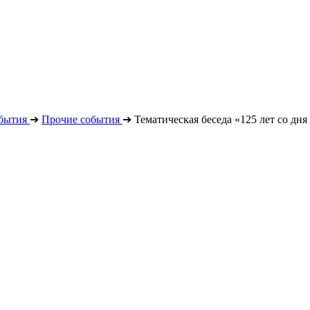
бытия
➔
Прочие события
➔
Тематическая беседа «125 лет со дн