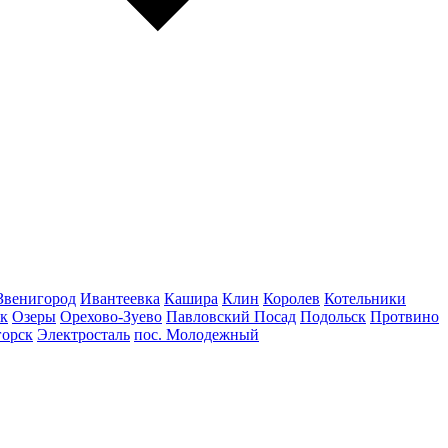
Звенигород
Ивантеевка
Кашира
Клин
Королев
Котельники
к
Озеры
Орехово-Зуево
Павловский Посад
Подольск
Протвино
горск
Электросталь
пос. Молодежный