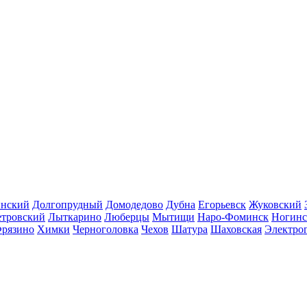
инский
Долгопрудный
Домодедово
Дубна
Егорьевск
Жуковский
етровский
Лыткарино
Люберцы
Мытищи
Наро-Фоминск
Ногинс
рязино
Химки
Черноголовка
Чехов
Шатура
Шаховская
Электро