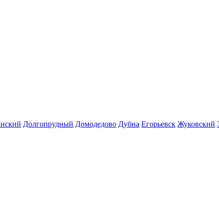
инский
Долгопрудный
Домодедово
Дубна
Егорьевск
Жуковский