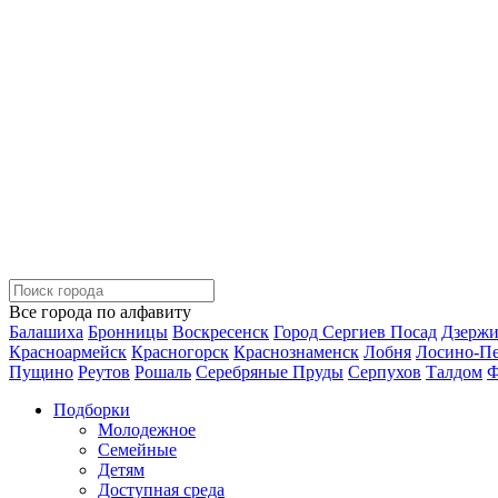
Все города по алфавиту
Балашиха
Бронницы
Воскресенск
Город Сергиев Посад
Дзерж
Красноармейск
Красногорск
Краснознаменск
Лобня
Лосино-П
Пущино
Реутов
Рошаль
Серебряные Пруды
Серпухов
Талдом
Ф
Подборки
Молодежное
Семейные
Детям
Доступная среда