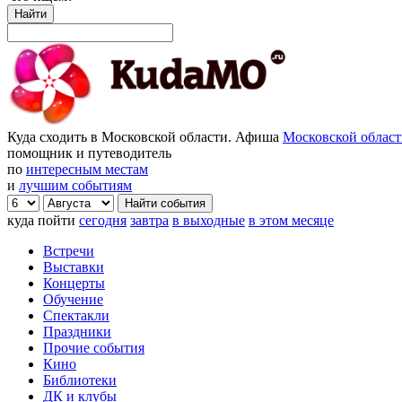
Найти
Куда сходить в Московской области. Афиша
Московской облас
помощник и путеводитель
по
интересным местам
и
лучшим событиям
куда пойти
сегодня
завтра
в выходные
в этом месяце
Встречи
Выставки
Концерты
Обучение
Спектакли
Праздники
Прочие события
Кино
Библиотеки
ДК и клубы