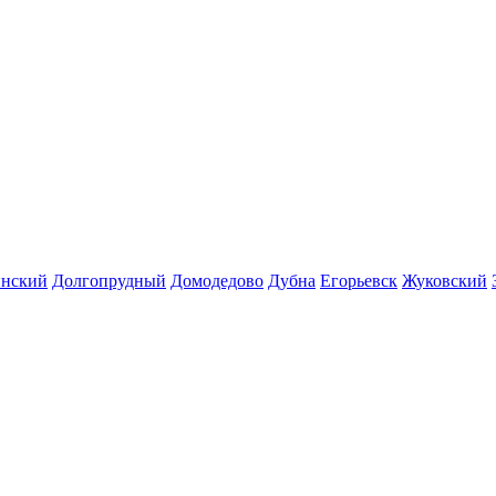
инский
Долгопрудный
Домодедово
Дубна
Егорьевск
Жуковский