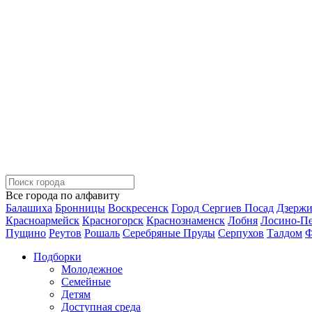
Все города по алфавиту
Балашиха
Бронницы
Воскресенск
Город Сергиев Посад
Дзерж
Красноармейск
Красногорск
Краснознаменск
Лобня
Лосино-П
Пущино
Реутов
Рошаль
Серебряные Пруды
Серпухов
Талдом
Ф
Подборки
Молодежное
Семейные
Детям
Доступная среда