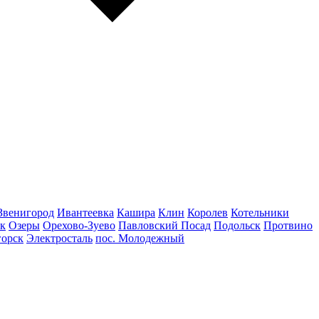
Звенигород
Ивантеевка
Кашира
Клин
Королев
Котельники
к
Озеры
Орехово-Зуево
Павловский Посад
Подольск
Протвино
горск
Электросталь
пос. Молодежный