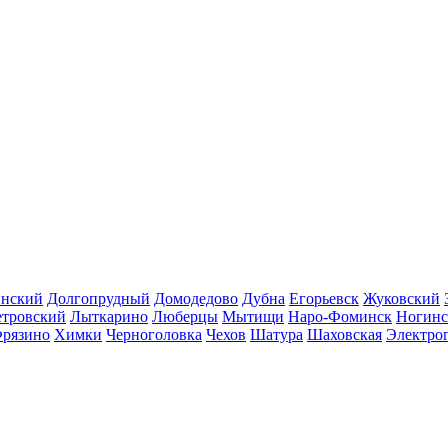
инский
Долгопрудный
Домодедово
Дубна
Егорьевск
Жуковский
етровский
Лыткарино
Люберцы
Мытищи
Наро-Фоминск
Ногинс
рязино
Химки
Черноголовка
Чехов
Шатура
Шаховская
Электро