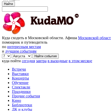
Найти
Куда сходить в Московской области. Афиша
Московской облас
помощник и путеводитель
по
интересным местам
и
лучшим событиям
куда пойти
сегодня
завтра
в выходные
в этом месяце
Встречи
Выставки
Концерты
Обучение
Спектакли
Праздники
Прочие события
Кино
Библиотеки
ДК и клубы