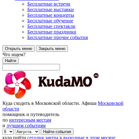
Бесплатные встречи
Бесплатные выставки
Бесплатные концерты
Бесплатные обучение
Бесплатные спектакли
Бесплатные праздники
Бесплатные прочие события
Открыть меню
Закрыть меню
Что ищем?
Найти
Куда сходить в Московской области. Афиша
Московской
области
помощник и путеводитель
по
интересным местам
и
лучшим событиям
куда пойти
сегодня
завтра
в выходные
в этом месяце