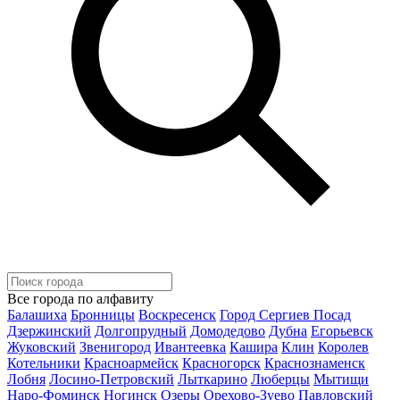
Все города по алфавиту
Балашиха
Бронницы
Воскресенск
Город Сергиев Посад
Дзержинский
Долгопрудный
Домодедово
Дубна
Егорьевск
Жуковский
Звенигород
Ивантеевка
Кашира
Клин
Королев
Котельники
Красноармейск
Красногорск
Краснознаменск
Лобня
Лосино-Петровский
Лыткарино
Люберцы
Мытищи
Наро-Фоминск
Ногинск
Озеры
Орехово-Зуево
Павловский