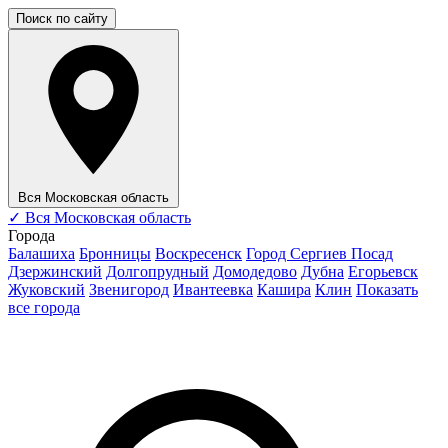
Поиск по сайту
Вся Московская область
✓
Вся Московская область
Города
Балашиха
Бронницы
Воскресенск
Город Сергиев Посад
Дзержинский
Долгопрудный
Домодедово
Дубна
Егорьевск
Жуковский
Звенигород
Ивантеевка
Кашира
Клин
Показать
все города