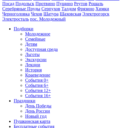
Посад
Подольск
Протвино
Пущино
Реутов
Рошаль
Серебряные Пруды
Серпухов
Талдом
Фрязино
Химки
Черноголовка
Чехов
Шатура
Шаховская
Электрогорск
Электросталь
пос. Молодежный
Подборки
Молодежное
Семейные
Детям
Доступная среда
Льготы
Экскурсии
Лекции
История
Краеведение
События 0+
События 6+
События 12+
События 16+
Праздники
День Победы
День России
Новый год
Пушкинская карта
Бесплатные события