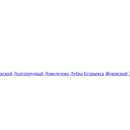
инский
Долгопрудный
Домодедово
Дубна
Егорьевск
Жуковский