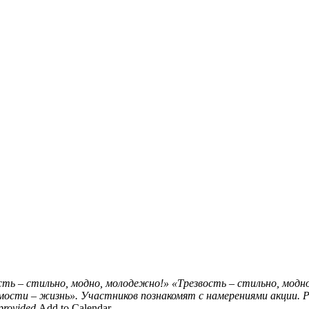
сть – стильно, модно, молодежно!»
«Трезвость – стильно, модн
мости – жизнь». Участников познакомят с намерениями акции. 
provided
Add to Calendar