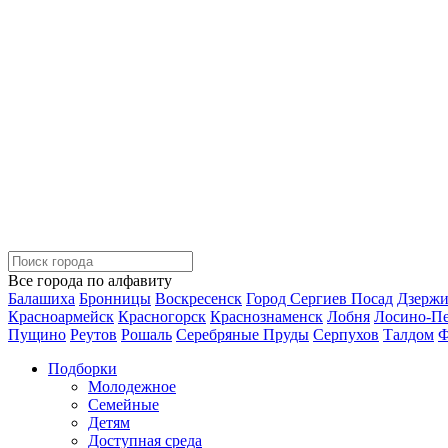
Все города по алфавиту
Балашиха
Бронницы
Воскресенск
Город Сергиев Посад
Дзерж
Красноармейск
Красногорск
Краснознаменск
Лобня
Лосино-П
Пущино
Реутов
Рошаль
Серебряные Пруды
Серпухов
Талдом
Ф
Подборки
Молодежное
Семейные
Детям
Доступная среда