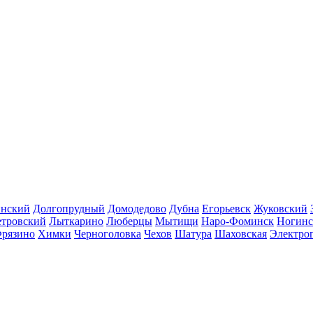
инский
Долгопрудный
Домодедово
Дубна
Егорьевск
Жуковский
етровский
Лыткарино
Люберцы
Мытищи
Наро-Фоминск
Ногинс
рязино
Химки
Черноголовка
Чехов
Шатура
Шаховская
Электро