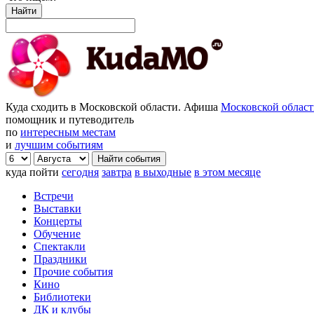
Найти
Куда сходить в Московской области. Афиша
Московской облас
помощник и путеводитель
по
интересным местам
и
лучшим событиям
куда пойти
сегодня
завтра
в выходные
в этом месяце
Встречи
Выставки
Концерты
Обучение
Спектакли
Праздники
Прочие события
Кино
Библиотеки
ДК и клубы