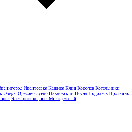
Звенигород
Ивантеевка
Кашира
Клин
Королев
Котельники
к
Озеры
Орехово-Зуево
Павловский Посад
Подольск
Протвино
горск
Электросталь
пос. Молодежный