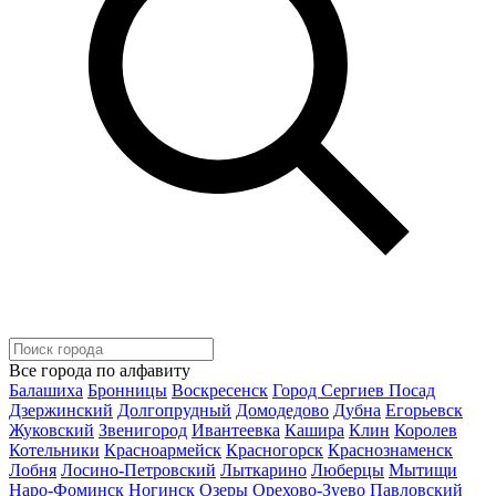
Все города по алфавиту
Балашиха
Бронницы
Воскресенск
Город Сергиев Посад
Дзержинский
Долгопрудный
Домодедово
Дубна
Егорьевск
Жуковский
Звенигород
Ивантеевка
Кашира
Клин
Королев
Котельники
Красноармейск
Красногорск
Краснознаменск
Лобня
Лосино-Петровский
Лыткарино
Люберцы
Мытищи
Наро-Фоминск
Ногинск
Озеры
Орехово-Зуево
Павловский