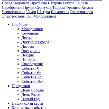
Посад
Подольск
Протвино
Пущино
Реутов
Рошаль
Серебряные Пруды
Серпухов
Талдом
Фрязино
Химки
Черноголовка
Чехов
Шатура
Шаховская
Электрогорск
Электросталь
пос. Молодежный
Подборки
Молодежное
Семейные
Детям
Доступная среда
Льготы
Экскурсии
Лекции
История
Краеведение
События 0+
События 6+
События 12+
События 16+
Праздники
День Победы
День России
Новый год
Пушкинская карта
Бесплатные события