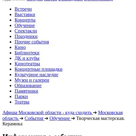
Встречи
Выставки
Концерты
Обучение
Спектакли
Праздники
Прочие события
Кино
Библиотеки
ДК и клубы
Кинотеатры
Концертные площадки
Культурное наследие
Музеи и галереи
Образование
Памятники
Парки
Театры
Афиша Московской области - куда сходить
➔
Московская
область
➔
События
➔
Обучение
➔
Творческая мастерская.
Керамика