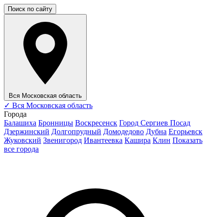
Поиск по сайту
Вся Московская область
✓
Вся Московская область
Города
Балашиха
Бронницы
Воскресенск
Город Сергиев Посад
Дзержинский
Долгопрудный
Домодедово
Дубна
Егорьевск
Жуковский
Звенигород
Ивантеевка
Кашира
Клин
Показать
все города