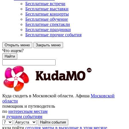
Бесплатные встречи
Бесплатные выставки
Бесплатные концерты
Бесплатные обучение
Бесплатные спектакли
Бесплатные праздники
Бесплатные прочие события
Открыть меню
Закрыть меню
Что ищем?
Найти
Куда сходить в Московской области. Афиша
Московской
области
помощник и путеводитель
по
интересным местам
и
лучшим событиям
куда пойти
сегодня
завтра
в выходные
в этом месяце