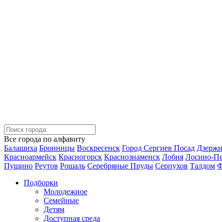
Все города по алфавиту
Балашиха
Бронницы
Воскресенск
Город Сергиев Посад
Дзерж
Красноармейск
Красногорск
Краснознаменск
Лобня
Лосино-П
Пущино
Реутов
Рошаль
Серебряные Пруды
Серпухов
Талдом
Ф
Подборки
Молодежное
Семейные
Детям
Доступная среда