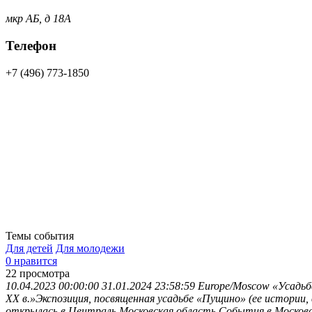
мкр АБ, д 18А
Телефон
+7 (496) 773-1850
Темы события
Для детей
Для молодежи
0 нравится
22
просмотра
10.04.2023 00:00:00
31.01.2024 23:58:59
Europe/Moscow
«Усадьб
XX в.»Экспозиция, посвященная усадьбе «Пущино» (ее истории,
открылась в Централь
Московская область
События в Московс