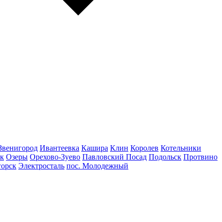
Звенигород
Ивантеевка
Кашира
Клин
Королев
Котельники
к
Озеры
Орехово-Зуево
Павловский Посад
Подольск
Протвино
горск
Электросталь
пос. Молодежный