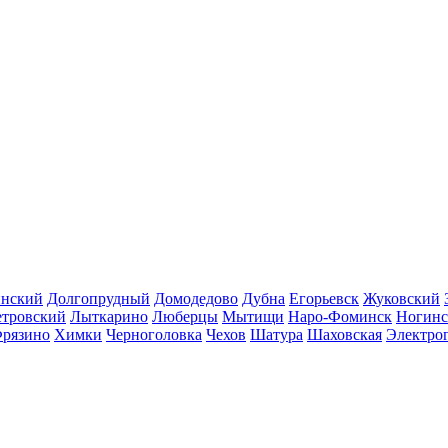
инский
Долгопрудный
Домодедово
Дубна
Егорьевск
Жуковский
етровский
Лыткарино
Люберцы
Мытищи
Наро-Фоминск
Ногинс
рязино
Химки
Черноголовка
Чехов
Шатура
Шаховская
Электро