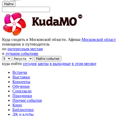
Найти
Куда сходить в Московской области. Афиша
Московской облас
помощник и путеводитель
по
интересным местам
и
лучшим событиям
куда пойти
сегодня
завтра
в выходные
в этом месяце
Встречи
Выставки
Концерты
Обучение
Спектакли
Праздники
Прочие события
Кино
Библиотеки
ДК и клубы