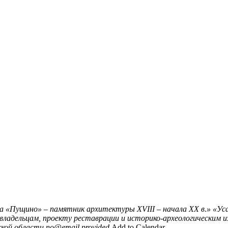
а «Пущино» – памятник архитектуры XVIII – начала XX в.»
«Ус
 владельцам, проекту реставрации и историко-археологическим 
кой области
no@email.provided
Add to Calendar