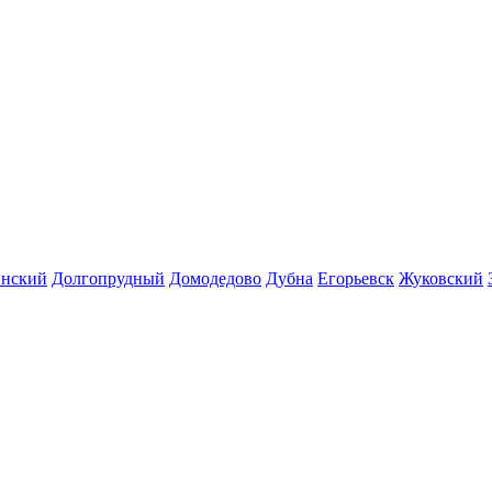
инский
Долгопрудный
Домодедово
Дубна
Егорьевск
Жуковский