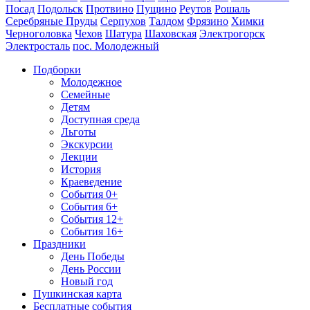
Посад
Подольск
Протвино
Пущино
Реутов
Рошаль
Серебряные Пруды
Серпухов
Талдом
Фрязино
Химки
Черноголовка
Чехов
Шатура
Шаховская
Электрогорск
Электросталь
пос. Молодежный
Подборки
Молодежное
Семейные
Детям
Доступная среда
Льготы
Экскурсии
Лекции
История
Краеведение
События 0+
События 6+
События 12+
События 16+
Праздники
День Победы
День России
Новый год
Пушкинская карта
Бесплатные события