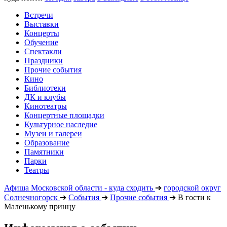
Встречи
Выставки
Концерты
Обучение
Спектакли
Праздники
Прочие события
Кино
Библиотеки
ДК и клубы
Кинотеатры
Концертные площадки
Культурное наследие
Музеи и галереи
Образование
Памятники
Парки
Театры
Афиша Московской области - куда сходить
➔
городской округ
Солнечногорск
➔
События
➔
Прочие события
➔
В гости к
Маленькому принцу