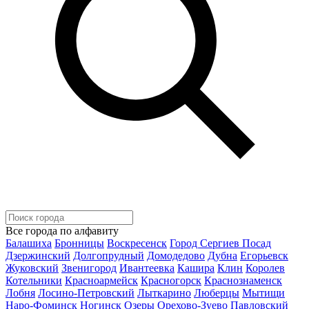
Все города по алфавиту
Балашиха
Бронницы
Воскресенск
Город Сергиев Посад
Дзержинский
Долгопрудный
Домодедово
Дубна
Егорьевск
Жуковский
Звенигород
Ивантеевка
Кашира
Клин
Королев
Котельники
Красноармейск
Красногорск
Краснознаменск
Лобня
Лосино-Петровский
Лыткарино
Люберцы
Мытищи
Наро-Фоминск
Ногинск
Озеры
Орехово-Зуево
Павловский