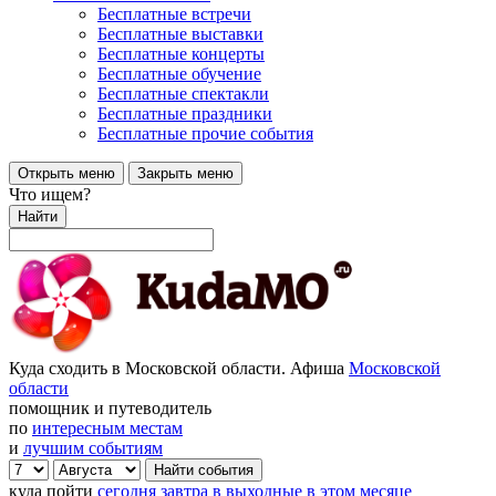
Бесплатные встречи
Бесплатные выставки
Бесплатные концерты
Бесплатные обучение
Бесплатные спектакли
Бесплатные праздники
Бесплатные прочие события
Открыть меню
Закрыть меню
Что ищем?
Найти
Куда сходить в Московской области. Афиша
Московской
области
помощник и путеводитель
по
интересным местам
и
лучшим событиям
куда пойти
сегодня
завтра
в выходные
в этом месяце