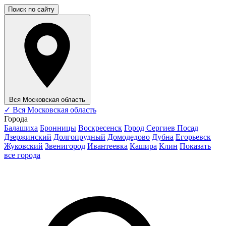
Поиск по сайту
Вся Московская область
✓
Вся Московская область
Города
Балашиха
Бронницы
Воскресенск
Город Сергиев Посад
Дзержинский
Долгопрудный
Домодедово
Дубна
Егорьевск
Жуковский
Звенигород
Ивантеевка
Кашира
Клин
Показать
все города