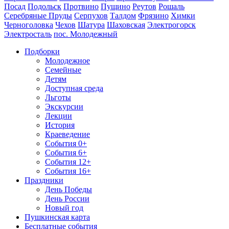
Посад
Подольск
Протвино
Пущино
Реутов
Рошаль
Серебряные Пруды
Серпухов
Талдом
Фрязино
Химки
Черноголовка
Чехов
Шатура
Шаховская
Электрогорск
Электросталь
пос. Молодежный
Подборки
Молодежное
Семейные
Детям
Доступная среда
Льготы
Экскурсии
Лекции
История
Краеведение
События 0+
События 6+
События 12+
События 16+
Праздники
День Победы
День России
Новый год
Пушкинская карта
Бесплатные события