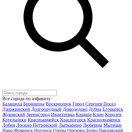
Все города по алфавиту
Балашиха
Бронницы
Воскресенск
Город Сергиев Посад
Дзержинский
Долгопрудный
Домодедово
Дубна
Егорьевск
Жуковский
Звенигород
Ивантеевка
Кашира
Клин
Королев
Котельники
Красноармейск
Красногорск
Краснознаменск
Лобня
Лосино-Петровский
Лыткарино
Люберцы
Мытищи
Наро-Фоминск
Ногинск
Озеры
Орехово-Зуево
Павловский