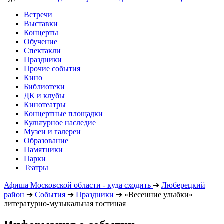
Встречи
Выставки
Концерты
Обучение
Спектакли
Праздники
Прочие события
Кино
Библиотеки
ДК и клубы
Кинотеатры
Концертные площадки
Культурное наследие
Музеи и галереи
Образование
Памятники
Парки
Театры
Афиша Московской области - куда сходить
➔
Люберецкий
район
➔
События
➔
Праздники
➔
«Весенние улыбки»
литературно-музыкальная гостиная