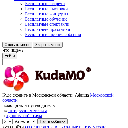
Бесплатные встречи
Бесплатные выставки
Бесплатные концерты
Бесплатные обучение
Бесплатные спектакли
Бесплатные праздники
Бесплатные прочие события
Открыть меню
Закрыть меню
Что ищем?
Найти
Куда сходить в Московской области. Афиша
Московской
области
помощник и путеводитель
по
интересным местам
и
лучшим событиям
куда пойти
сегодня
завтра
в выходные
в этом месяце