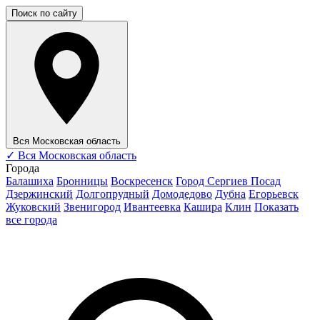
Поиск по сайту
Вся Московская область
✓
Вся Московская область
Города
Балашиха
Бронницы
Воскресенск
Город Сергиев Посад
Дзержинский
Долгопрудный
Домодедово
Дубна
Егорьевск
Жуковский
Звенигород
Ивантеевка
Кашира
Клин
Показать
все города