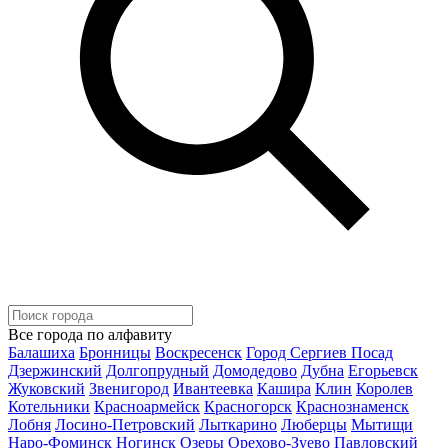
Все города по алфавиту
Балашиха
Бронницы
Воскресенск
Город Сергиев Посад
Дзержинский
Долгопрудный
Домодедово
Дубна
Егорьевск
Жуковский
Звенигород
Ивантеевка
Кашира
Клин
Королев
Котельники
Красноармейск
Красногорск
Краснознаменск
Лобня
Лосино-Петровский
Лыткарино
Люберцы
Мытищи
Наро-Фоминск
Ногинск
Озеры
Орехово-Зуево
Павловский