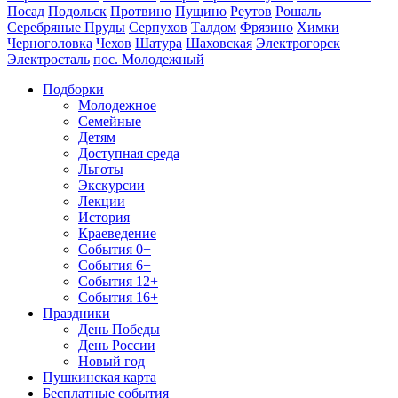
Посад
Подольск
Протвино
Пущино
Реутов
Рошаль
Серебряные Пруды
Серпухов
Талдом
Фрязино
Химки
Черноголовка
Чехов
Шатура
Шаховская
Электрогорск
Электросталь
пос. Молодежный
Подборки
Молодежное
Семейные
Детям
Доступная среда
Льготы
Экскурсии
Лекции
История
Краеведение
События 0+
События 6+
События 12+
События 16+
Праздники
День Победы
День России
Новый год
Пушкинская карта
Бесплатные события