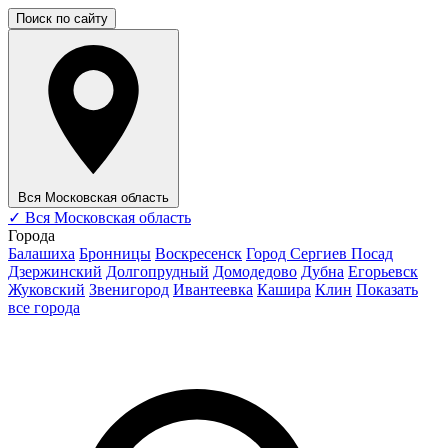
Поиск по сайту
Вся Московская область
✓
Вся Московская область
Города
Балашиха
Бронницы
Воскресенск
Город Сергиев Посад
Дзержинский
Долгопрудный
Домодедово
Дубна
Егорьевск
Жуковский
Звенигород
Ивантеевка
Кашира
Клин
Показать
все города