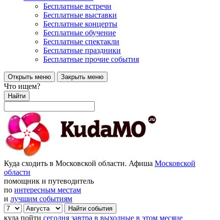
Бесплатные встречи
Бесплатные выставки
Бесплатные концерты
Бесплатные обучение
Бесплатные спектакли
Бесплатные праздники
Бесплатные прочие события
Открыть меню
Закрыть меню
Что ищем?
Найти
Куда сходить в Московской области. Афиша
Московской
области
помощник и путеводитель
по
интересным местам
и
лучшим событиям
куда пойти
сегодня
завтра
в выходные
в этом месяце