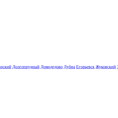
инский
Долгопрудный
Домодедово
Дубна
Егорьевск
Жуковский