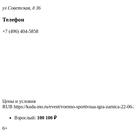
ул Советская, д 36
Телефон
+7 (496) 404-5858
Цены и условия
RUB
https://kuda-mo.ru/event/voenno-sportivnaa-igra-zarnica-22-06
Взрослый:
100
100
₽
6+