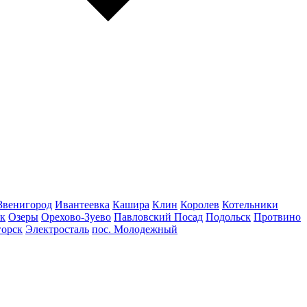
Звенигород
Ивантеевка
Кашира
Клин
Королев
Котельники
к
Озеры
Орехово-Зуево
Павловский Посад
Подольск
Протвино
горск
Электросталь
пос. Молодежный