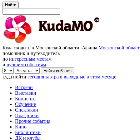
Найти
Куда сходить в Московской области. Афиша
Московской облас
помощник и путеводитель
по
интересным местам
и
лучшим событиям
куда пойти
сегодня
завтра
в выходные
в этом месяце
Встречи
Выставки
Концерты
Обучение
Спектакли
Праздники
Прочие события
Кино
Библиотеки
ДК и клубы