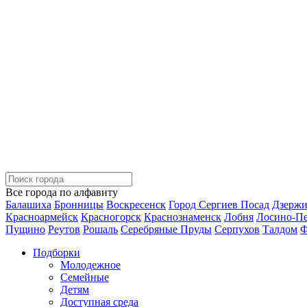
Все города по алфавиту
Балашиха
Бронницы
Воскресенск
Город Сергиев Посад
Дзерж
Красноармейск
Красногорск
Краснознаменск
Лобня
Лосино-П
Пущино
Реутов
Рошаль
Серебряные Пруды
Серпухов
Талдом
Ф
Подборки
Молодежное
Семейные
Детям
Доступная среда