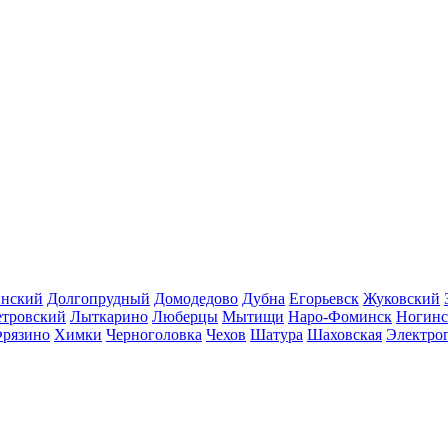
инский
Долгопрудный
Домодедово
Дубна
Егорьевск
Жуковский
етровский
Лыткарино
Люберцы
Мытищи
Наро-Фоминск
Ногинс
рязино
Химки
Черноголовка
Чехов
Шатура
Шаховская
Электро