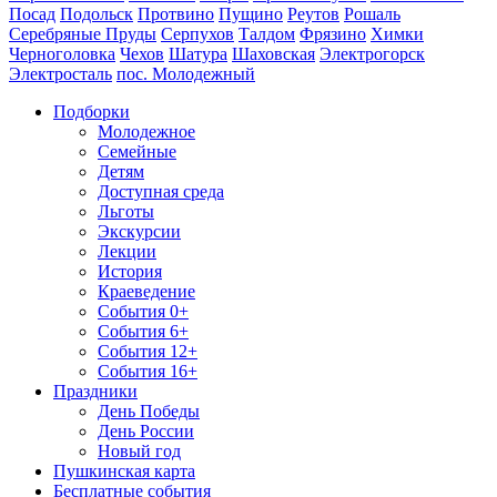
Посад
Подольск
Протвино
Пущино
Реутов
Рошаль
Серебряные Пруды
Серпухов
Талдом
Фрязино
Химки
Черноголовка
Чехов
Шатура
Шаховская
Электрогорск
Электросталь
пос. Молодежный
Подборки
Молодежное
Семейные
Детям
Доступная среда
Льготы
Экскурсии
Лекции
История
Краеведение
События 0+
События 6+
События 12+
События 16+
Праздники
День Победы
День России
Новый год
Пушкинская карта
Бесплатные события