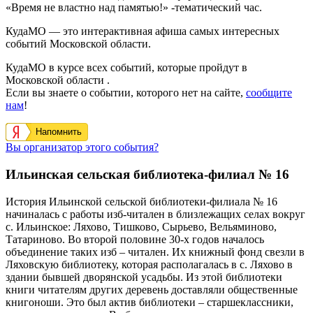
«Время не властно над памятью!» -тематический час.
КудаМО — это интерактивная афиша самых интересных
событий Московской области.
КудаМО в курсе всех событий, которые пройдут в
Московской области .
Если вы знаете о событии, которого нет на сайте,
сообщите
нам
!
Напомнить
Вы организатор этого события?
Ильинская сельская библиотека-филиал № 16
История Ильинской сельской библиотеки-филиала № 16
начиналась с работы изб-читален в близлежащих селах вокруг
с. Ильинское: Ляхово, Тишково, Сырьево, Вельяминово,
Татариново. Во второй половине 30-х годов началось
объединение таких изб – читален. Их книжный фонд свезли в
Ляховскую библиотеку, которая располагалась в с. Ляхово в
здании бывшей дворянской усадьбы.
Из этой библиотеки
книги читателям других деревень доставляли общественные
книгоноши. Это был актив библиотеки – старшеклассники,