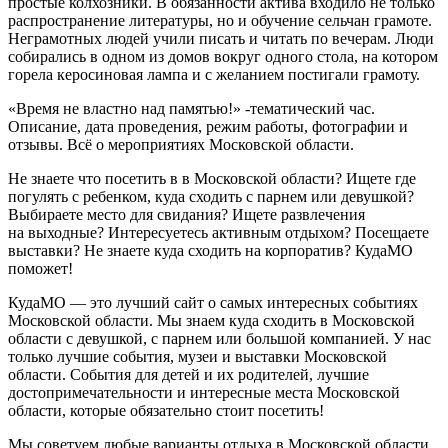
простые колхозники. В обязанности актива входило не только
распространение литературы, но и обучение сельчан грамоте.
Неграмотных людей учили писать и читать по вечерам. Люди
собирались в одном из домов вокруг одного стола, на котором
горела керосиновая лампа и с желанием постигали грамоту.
«Время не властно над памятью!» -тематический час.
Описание, дата проведения, режим работы, фотографии и
отзывы. Всё о мероприятиях Московской области.
Не знаете что посетить в в Московской области? Ищете где
погулять с ребенком, куда сходить с парнем или девушкой?
Выбираете место для свидания? Ищете развлечения
на выходные? Интересуетесь активным отдыхом? Посещаете
выставки? Не знаете куда сходить на корпоратив? КудаМО
поможет!
КудаМО — это лучший сайт о самых интересных событиях
Московской области. Мы знаем куда сходить в Московской
области с девушкой, с парнем или большой компанией. У нас
только лучшие события, музеи и выставки Московской
области. События для детей и их родителей, лучшие
достопримечательности и интересные места Московской
области, которые обязательно стоит посетить!
Мы советуем любые варианты отдыха в Московской области