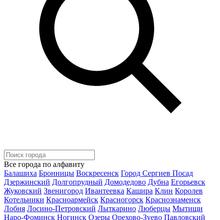
Все города по алфавиту
Балашиха
Бронницы
Воскресенск
Город Сергиев Посад
Дзержинский
Долгопрудный
Домодедово
Дубна
Егорьевск
Жуковский
Звенигород
Ивантеевка
Кашира
Клин
Королев
Котельники
Красноармейск
Красногорск
Краснознаменск
Лобня
Лосино-Петровский
Лыткарино
Люберцы
Мытищи
Наро-Фоминск
Ногинск
Озеры
Орехово-Зуево
Павловский