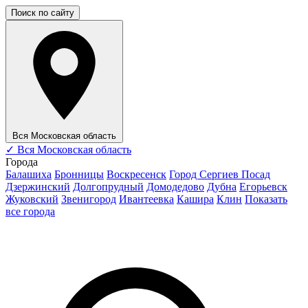
Поиск по сайту
Вся Московская область
✓
Вся Московская область
Города
Балашиха
Бронницы
Воскресенск
Город Сергиев Посад
Дзержинский
Долгопрудный
Домодедово
Дубна
Егорьевск
Жуковский
Звенигород
Ивантеевка
Кашира
Клин
Показать
все города