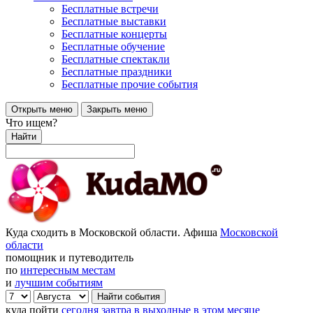
Бесплатные встречи
Бесплатные выставки
Бесплатные концерты
Бесплатные обучение
Бесплатные спектакли
Бесплатные праздники
Бесплатные прочие события
Открыть меню
Закрыть меню
Что ищем?
Найти
Куда сходить в Московской области. Афиша
Московской
области
помощник и путеводитель
по
интересным местам
и
лучшим событиям
куда пойти
сегодня
завтра
в выходные
в этом месяце