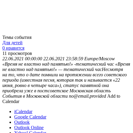
Темы события
Для детей
0 нравится
11
просмотров
22.06.2021 00:00:00
22.06.2021 23:58:59
Europe/Moscow
«Время не властно над памятью!» -тематический час
«Время
не властно над памятью!» — тематический часНесмотря
на то, что о дате помнили на протяжении всего советского
периода (известная песня, которая так и называется «22
июня, ровно в четыре часа»), статус памятной она
приобрела уже в постсоветское
Московская область
События в Московской области
no@email.provided
Add to
Calendar
iCalendar
Google Calendar
Outlook
Outlook Online
Yahoo! Calendar