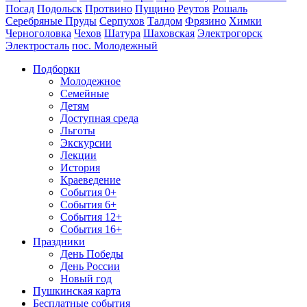
Посад
Подольск
Протвино
Пущино
Реутов
Рошаль
Серебряные Пруды
Серпухов
Талдом
Фрязино
Химки
Черноголовка
Чехов
Шатура
Шаховская
Электрогорск
Электросталь
пос. Молодежный
Подборки
Молодежное
Семейные
Детям
Доступная среда
Льготы
Экскурсии
Лекции
История
Краеведение
События 0+
События 6+
События 12+
События 16+
Праздники
День Победы
День России
Новый год
Пушкинская карта
Бесплатные события