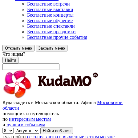
Бесплатные встречи
Бесплатные выставки
Бесплатные концерты
Бесплатные обучение
Бесплатные спектакли
Бесплатные праздники
Бесплатные прочие события
Открыть меню
Закрыть меню
Что ищем?
Найти
Куда сходить в Московской области. Афиша
Московской
области
помощник и путеводитель
по
интересным местам
и
лучшим событиям
куда пойти
сегодня
завтра
в выходные
в этом месяце