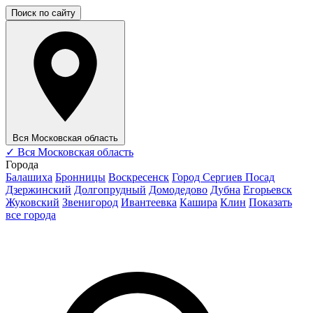
Поиск по сайту
Вся Московская область
✓
Вся Московская область
Города
Балашиха
Бронницы
Воскресенск
Город Сергиев Посад
Дзержинский
Долгопрудный
Домодедово
Дубна
Егорьевск
Жуковский
Звенигород
Ивантеевка
Кашира
Клин
Показать
все города