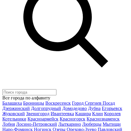
Все города по алфавиту
Балашиха
Бронницы
Воскресенск
Город Сергиев Посад
Дзержинский
Долгопрудный
Домодедово
Дубна
Егорьевск
Жуковский
Звенигород
Ивантеевка
Кашира
Клин
Королев
Котельники
Красноармейск
Красногорск
Краснознаменск
Лобня
Лосино-Петровский
Лыткарино
Люберцы
Мытищи
Наро-Фоминск
Ногинск
Озеры
Орехово-Зуево
Павловский