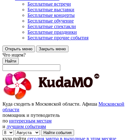
Бесплатные встречи
Бесплатные выставки
Бесплатные концерты
Бесплатные обучение
Бесплатные спектакли
Бесплатные праздники
Бесплатные прочие события
Открыть меню
Закрыть меню
Что ищем?
Найти
Куда сходить в Московской области. Афиша
Московской
области
помощник и путеводитель
по
интересным местам
и
лучшим событиям
куда пойти
сегодня
завтра
в выходные
в этом месяце