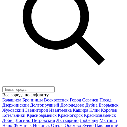
Все города по алфавиту
Балашиха
Бронницы
Воскресенск
Город Сергиев Посад
Дзержинский
Долгопрудный
Домодедово
Дубна
Егорьевск
Жуковский
Звенигород
Ивантеевка
Кашира
Клин
Королев
Котельники
Красноармейск
Красногорск
Краснознаменск
Лобня
Лосино-Петровский
Лыткарино
Люберцы
Мытищи
Наро-Фоминск
Ногинск
Озеры
Орехово-Зуево
Павловский