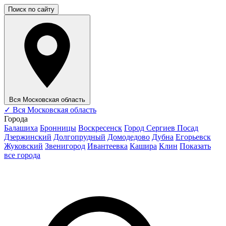
Поиск по сайту
Вся Московская область
✓
Вся Московская область
Города
Балашиха
Бронницы
Воскресенск
Город Сергиев Посад
Дзержинский
Долгопрудный
Домодедово
Дубна
Егорьевск
Жуковский
Звенигород
Ивантеевка
Кашира
Клин
Показать
все города