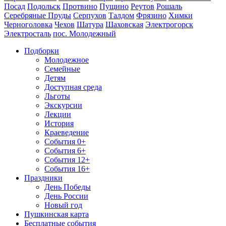
Посад
Подольск
Протвино
Пущино
Реутов
Рошаль
Серебряные Пруды
Серпухов
Талдом
Фрязино
Химки
Черноголовка
Чехов
Шатура
Шаховская
Электрогорск
Электросталь
пос. Молодежный
Подборки
Молодежное
Семейные
Детям
Доступная среда
Льготы
Экскурсии
Лекции
История
Краеведение
События 0+
События 6+
События 12+
События 16+
Праздники
День Победы
День России
Новый год
Пушкинская карта
Бесплатные события