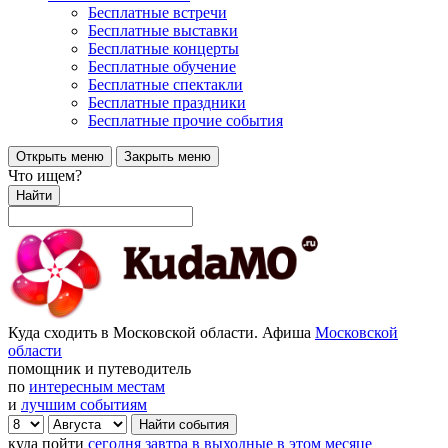
Бесплатные встречи
Бесплатные выставки
Бесплатные концерты
Бесплатные обучение
Бесплатные спектакли
Бесплатные праздники
Бесплатные прочие события
Открыть меню
Закрыть меню
Что ищем?
Найти
Куда сходить в Московской области. Афиша
Московской
области
помощник и путеводитель
по
интересным местам
и
лучшим событиям
куда пойти
сегодня
завтра
в выходные
в этом месяце