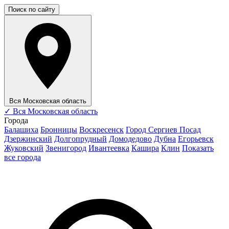
Поиск по сайту
Вся Московская область
✓
Вся Московская область
Города
Балашиха
Бронницы
Воскресенск
Город Сергиев Посад
Дзержинский
Долгопрудный
Домодедово
Дубна
Егорьевск
Жуковский
Звенигород
Ивантеевка
Кашира
Клин
Показать
все города