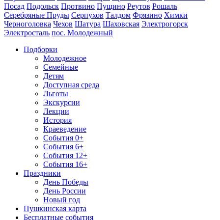
Посад
Подольск
Протвино
Пущино
Реутов
Рошаль
Серебряные Пруды
Серпухов
Талдом
Фрязино
Химки
Черноголовка
Чехов
Шатура
Шаховская
Электрогорск
Электросталь
пос. Молодежный
Подборки
Молодежное
Семейные
Детям
Доступная среда
Льготы
Экскурсии
Лекции
История
Краеведение
События 0+
События 6+
События 12+
События 16+
Праздники
День Победы
День России
Новый год
Пушкинская карта
Бесплатные события