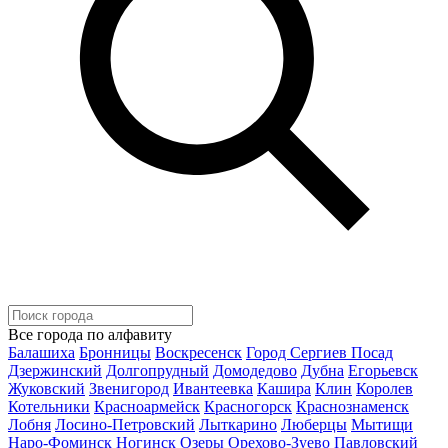
Все города по алфавиту
Балашиха
Бронницы
Воскресенск
Город Сергиев Посад
Дзержинский
Долгопрудный
Домодедово
Дубна
Егорьевск
Жуковский
Звенигород
Ивантеевка
Кашира
Клин
Королев
Котельники
Красноармейск
Красногорск
Краснознаменск
Лобня
Лосино-Петровский
Лыткарино
Люберцы
Мытищи
Наро-Фоминск
Ногинск
Озеры
Орехово-Зуево
Павловский