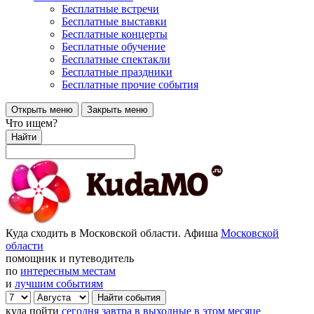
Бесплатные встречи
Бесплатные выставки
Бесплатные концерты
Бесплатные обучение
Бесплатные спектакли
Бесплатные праздники
Бесплатные прочие события
Открыть меню
Закрыть меню
Что ищем?
Найти
Куда сходить в Московской области. Афиша
Московской
области
помощник и путеводитель
по
интересным местам
и
лучшим событиям
куда пойти
сегодня
завтра
в выходные
в этом месяце