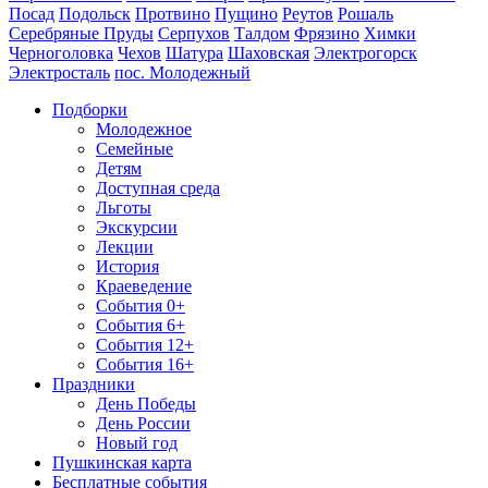
Посад
Подольск
Протвино
Пущино
Реутов
Рошаль
Серебряные Пруды
Серпухов
Талдом
Фрязино
Химки
Черноголовка
Чехов
Шатура
Шаховская
Электрогорск
Электросталь
пос. Молодежный
Подборки
Молодежное
Семейные
Детям
Доступная среда
Льготы
Экскурсии
Лекции
История
Краеведение
События 0+
События 6+
События 12+
События 16+
Праздники
День Победы
День России
Новый год
Пушкинская карта
Бесплатные события