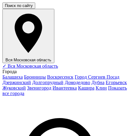
Поиск по сайту
Вся Московская область
✓
Вся Московская область
Города
Балашиха
Бронницы
Воскресенск
Город Сергиев Посад
Дзержинский
Долгопрудный
Домодедово
Дубна
Егорьевск
Жуковский
Звенигород
Ивантеевка
Кашира
Клин
Показать
все города