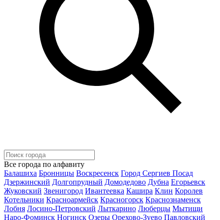
Все города по алфавиту
Балашиха
Бронницы
Воскресенск
Город Сергиев Посад
Дзержинский
Долгопрудный
Домодедово
Дубна
Егорьевск
Жуковский
Звенигород
Ивантеевка
Кашира
Клин
Королев
Котельники
Красноармейск
Красногорск
Краснознаменск
Лобня
Лосино-Петровский
Лыткарино
Люберцы
Мытищи
Наро-Фоминск
Ногинск
Озеры
Орехово-Зуево
Павловский