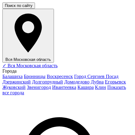
Поиск по сайту
Вся Московская область
✓
Вся Московская область
Города
Балашиха
Бронницы
Воскресенск
Город Сергиев Посад
Дзержинский
Долгопрудный
Домодедово
Дубна
Егорьевск
Жуковский
Звенигород
Ивантеевка
Кашира
Клин
Показать
все города