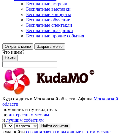
Бесплатные встречи
Бесплатные выставки
Бесплатные концерты
Бесплатные обучение
Бесплатные спектакли
Бесплатные праздники
Бесплатные прочие события
Открыть меню
Закрыть меню
Что ищем?
Найти
Куда сходить в Московской области. Афиша
Московской
области
помощник и путеводитель
по
интересным местам
и
лучшим событиям
куда пойти
сегодня
завтра
в выходные
в этом месяце