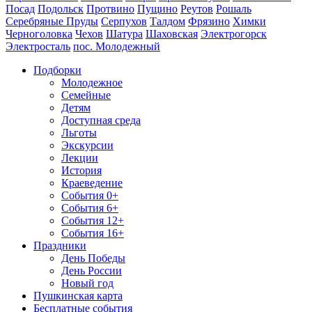
Посад
Подольск
Протвино
Пущино
Реутов
Рошаль
Серебряные Пруды
Серпухов
Талдом
Фрязино
Химки
Черноголовка
Чехов
Шатура
Шаховская
Электрогорск
Электросталь
пос. Молодежный
Подборки
Молодежное
Семейные
Детям
Доступная среда
Льготы
Экскурсии
Лекции
История
Краеведение
События 0+
События 6+
События 12+
События 16+
Праздники
День Победы
День России
Новый год
Пушкинская карта
Бесплатные события