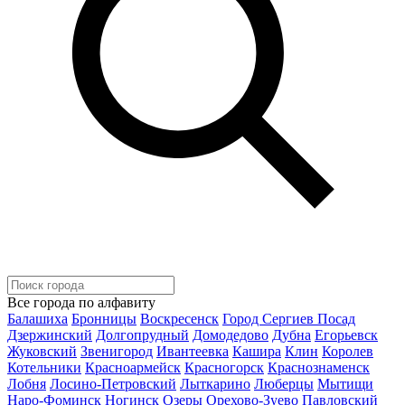
Все города по алфавиту
Балашиха
Бронницы
Воскресенск
Город Сергиев Посад
Дзержинский
Долгопрудный
Домодедово
Дубна
Егорьевск
Жуковский
Звенигород
Ивантеевка
Кашира
Клин
Королев
Котельники
Красноармейск
Красногорск
Краснознаменск
Лобня
Лосино-Петровский
Лыткарино
Люберцы
Мытищи
Наро-Фоминск
Ногинск
Озеры
Орехово-Зуево
Павловский