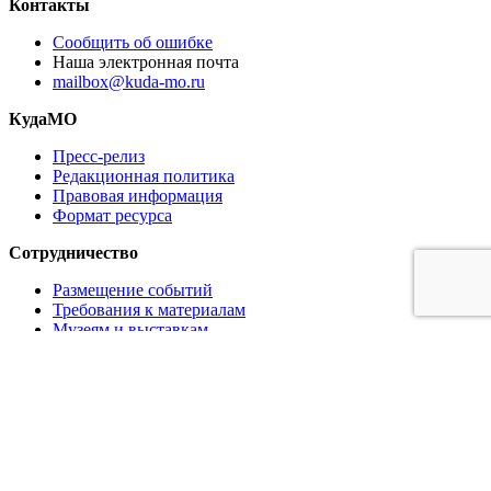
Контакты
Сообщить об ошибке
Наша электронная почта
mailbox@kuda-mo.ru
КудаМО
Пресс-релиз
Редакционная политика
Правовая информация
Формат ресурса
Сотрудничество
Размещение событий
Требования к материалам
Музеям и выставкам
Ресторанам и кафе
Партнёрам
Реклама на сайте
Коммерческое предложение
Медиа кит
Логотипы в векторе